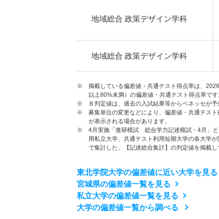
地域総合 政策デザイン学科
地域総合 政策デザイン学科
※ 掲載している偏差値・共通テスト得点率は、202
以上80%未満）の偏差値・共通テスト得点率です
※ Ｂ判定値は、過去の入試結果等からベネッセが予
※ 募集単位の変更などにより、偏差値・共通テスト
が表示される場合があります。
※ 4月実施「進研模試 総合学力記述模試・4月」
用私立大学、共通テスト利用短期大学の各大学が
で集計した、【記述総合集計】の判定値を掲載し
東北学院大学の偏差値に近い大学を見る
宮城県の偏差値一覧を見る
私立大学の偏差値一覧を見る
大学の偏差値一覧から調べる