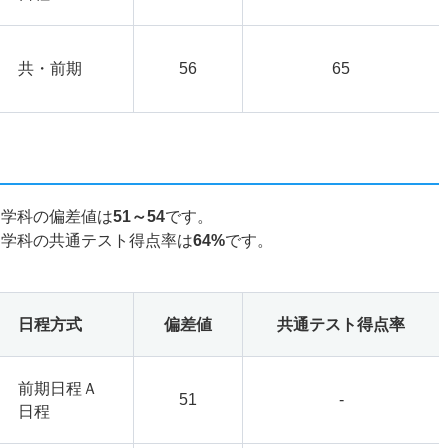
共・前期
56
65
ン学科の偏差値は
51～54
です。
ン学科の共通テスト得点率は
64%
です。
日程方式
偏差値
共通テスト得点率
前期日程Ａ
51
-
日程