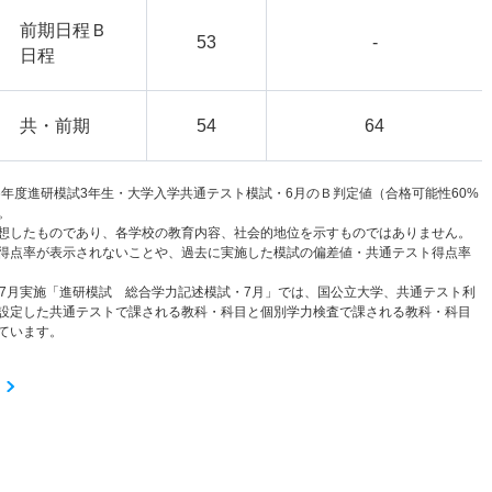
前期日程Ｂ
53
-
日程
共・前期
54
64
6年度進研模試3年生・大学入学共通テスト模試・6月のＢ判定値（合格可能性60%
。
想したものであり、各学校の教育内容、社会的地位を示すものではありません。
得点率が表示されないことや、過去に実施した模試の偏差値・共通テスト得点率
と7月実施「進研模試 総合学力記述模試・7月」では、国公立大学、共通テスト利
設定した共通テストで課される教科・科目と個別学力検査で課される教科・科目
ています。