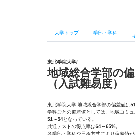
大学トップ
学部
・
学科
東北学院大学/
地域総合学部の偏
（入試難易度）
東北学院大学 地域総合学部の偏差値は
5
学科ごとの偏差値としては、地域コミュ
51～54
となっている。
共通テストの得点率は
64～65%
。
各学部・学科や日程方式により偏差値が