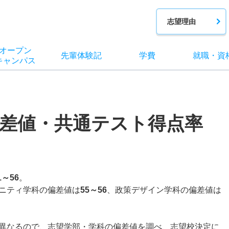
志望理由
オー
プン
先輩
体験記
学費
就職
・
資
キャン
パス
差値・共通テスト得点率
1～56
。
ニティ学科の偏差値は
55～56
、政策デザイン学科の偏差値は
異なるので、志望学部・学科の偏差値を調べ、志望校決定に