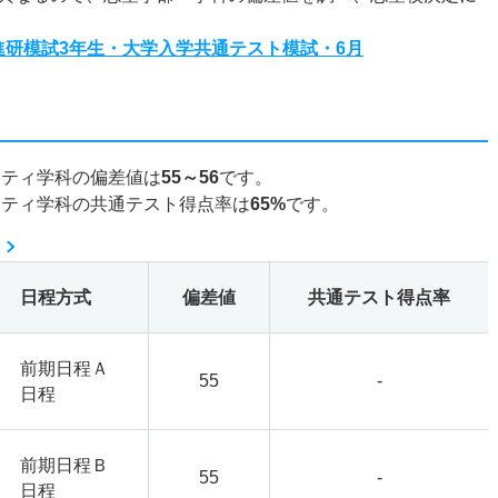
度進研模試3年生・大学入学共通テスト模試・6月
ニティ学科の偏差値は
55～56
です。
ニティ学科の共通テスト得点率は
65%
です。
日程方式
偏差値
共通テスト得点率
前期日程Ａ
55
-
日程
前期日程Ｂ
55
-
日程