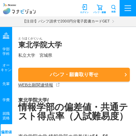
マナビジョン
検索
ログイン
パンフ・願書
【注目!】パンフ請求で2000円分電子図書カードGET
とうほくがくいん
東北学院大学
学部
学科
私立大学
宮城県
オー
キャン
パンフ・願書取り寄せ
先輩
WEB出願関連情報
東北学院大学/
学費
情報学部の偏差値・共通テ
スト得点率（入試難易度）
就職
資格
偏差値