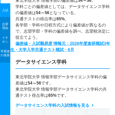
東北学院大学 情報学部の偏差値は
54～56
。
学科ごとの偏差値としては、データサイエンス学科
入試
の偏差値は
54～56
となっている。
共通テストの得点率は
65%
。
志望
各学部・学科や日程方式により偏差値が異なるの
理由
で、志望学部・学科の偏差値を調べ、志望校決定に
役立てよう。
イチ
オシ
偏差値・入試難易度 情報元：2026年度進研模試3年
生・大学入学共通テスト模試・6月
卒業後
の進路
データサイエンス学科
東北学院大学 情報学部データサイエンス学科の偏
差値は
54～56
です。
東北学院大学 情報学部データサイエンス学科の共
通テスト得点率は
65%
です。
データサイエンス学科の入試情報を見る