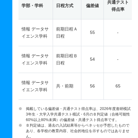
共通テスト
学部・学科
日程方式
偏差値
得点率
情報 データサ
前期日程Ａ
55
-
イエンス学科
日程
情報 データサ
前期日程Ｂ
54
-
イエンス学科
日程
情報 データサ
共・前期
56
65
イエンス学科
※ 掲載している偏差値・共通テスト得点率は、2026年度進研模試
3年生・大学入学共通テスト模試・6月のＢ判定値（合格可能性
60%以上80%未満）の偏差値・共通テスト得点率です。
※ Ｂ判定値は、過去の入試結果等からベネッセが予想したもので
あり、各学校の教育内容、社会的地位を示すものではありませ
ん。