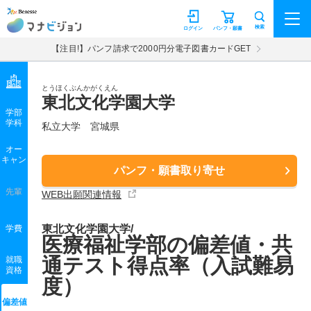
マナビジョン
検索
ログイン
パンフ・願書
【注目!】パンフ請求で2000円分電子図書カードGET
とうほくぶんかがくえん
東北文化学園大学
学部
学科
私立大学
宮城県
オー
キャン
パンフ・願書取り寄せ
先輩
WEB出願関連情報
東北文化学園大学/
学費
医療福祉学部の偏差値・共
通テスト得点率（入試難易
就職
資格
度）
偏差値