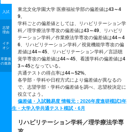
東北文化学園大学 医療福祉学部の偏差値は
43～4
入試
9
。
学科ごとの偏差値としては、リハビリテーション学
志望
科／理学療法学専攻の偏差値は
43～49
、リハビリ
理由
テーション学科／作業療法学専攻の偏差値は
44～4
イチ
6
、リハビリテーション学科／視覚機能学専攻の偏
オシ
差値は
44～45
、リハビリテーション学科／言語聴
覚学専攻の偏差値は
44～45
、看護学科の偏差値は
4
卒業後
の進路
3～45
となっている。
共通テストの得点率は
44～52%
。
各学部・学科や日程方式により偏差値が異なるの
で、志望学部・学科の偏差値を調べ、志望校決定に
役立てよう。
偏差値・入試難易度 情報元：2026年度進研模試3年
生・大学入学共通テスト模試・6月
リハビリテーション学科／理学療法学専
攻