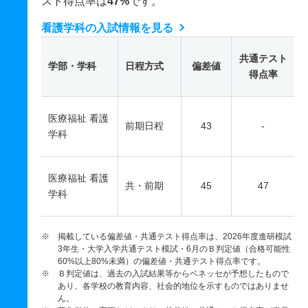
スト得点率は
47%
です。
看護学科の入試情報を見る
共通テスト
学部・学科
日程方式
偏差値
得点率
医療福祉 看護
前期日程
43
-
学科
医療福祉 看護
共・前期
45
47
学科
※ 掲載している偏差値・共通テスト得点率は、2026年度進研模試
3年生・大学入学共通テスト模試・6月のＢ判定値（合格可能性
60%以上80%未満）の偏差値・共通テスト得点率です。
※ Ｂ判定値は、過去の入試結果等からベネッセが予想したもので
あり、各学校の教育内容、社会的地位を示すものではありませ
ん。