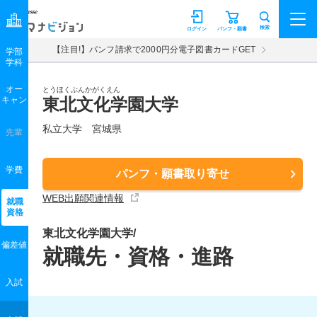
マナビジョン
検索
ログイン
パンフ・願書
【注目!】パンフ請求で2000円分電子図書カードGET
学部
学科
オー
とうほくぶんかがくえん
キャン
東北文化学園大学
私立大学 宮城県
先輩
学費
パンフ・願書取り寄せ
WEB出願関連情報
就職
資格
東北文化学園大学/
偏差値
就職先・資格・進路
入試