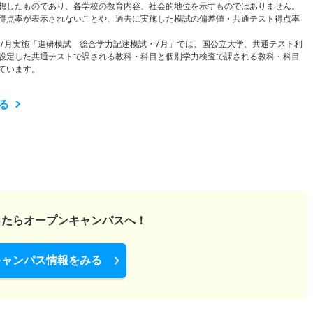
想したものであり、各学校の教育内容、社会的地位を示すものではありません。
得点率が表示されないことや、過去に実施した模試の偏差値・共通テスト得点率
と7月実施「進研模試 総合学力記述模試・7月」では、国公立大学、共通テスト利
設定した共通テストで課される教科・科目と個別学力検査で課される教科・科目
ています。
る
ったら
オープンキャンパスへ！
キャンパス情報をみる