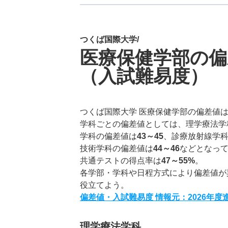
つくば国際大学/
医療保健学部の偏
（入試難易度）
つくば国際大学 医療保健学部の偏差値
学科ごとの偏差値としては、理学療法学
学科の偏差値は
43～45
、診療放射線学
技術学科の偏差値は
44～46
などとなっ
共通テストの得点率は
47～55%
。
各学部・学科や日程方式により偏差値が
役立てよう。
偏差値・入試難易度 情報元：2026年
理学療法学科