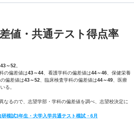
差値・共通テスト得点率
は
43～52
。
科の偏差値は
43～44
、看護学科の偏差値は
44～46
、保健栄養
科の偏差値は
43～52
、臨床検査学科の偏差値は
44～49
、医療
ている。
異なるので、志望学部・学科の偏差値を調べ、志望校決定に
度進研模試3年生・大学入学共通テスト模試・6月