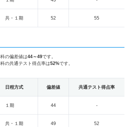
共・１期
52
55
学科の偏差値は
44～49
です。
学科の共通テスト得点率は
52%
です。
日程方式
偏差値
共通テスト得点率
１期
44
-
共・１期
49
52