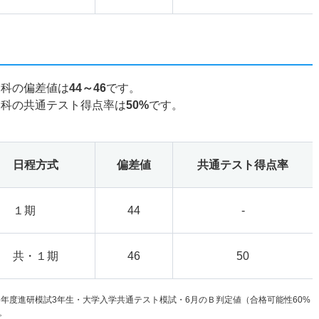
学科の偏差値は
44～46
です。
学科の共通テスト得点率は
50%
です。
日程方式
偏差値
共通テスト得点率
１期
44
-
共・１期
46
50
6年度進研模試3年生・大学入学共通テスト模試・6月のＢ判定値（合格可能性60%
。