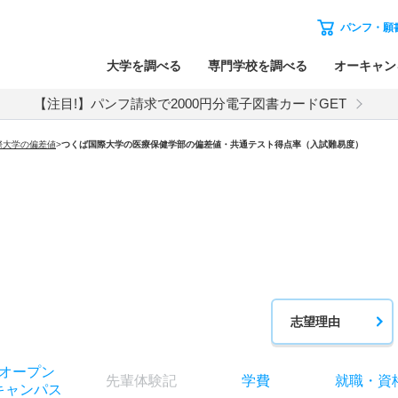
パンフ・願
大学を調べる
専門学校を調べる
オーキャン
【注目!】パンフ請求で2000円分電子図書カードGET
際大学の偏差値
>
つくば国際大学の医療保健学部の偏差値・共通テスト得点率（入試難易度）
志望理由
オー
プン
先輩
体験記
学費
就職
・
資
キャン
パス