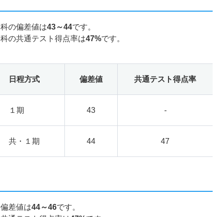
学科の偏差値は
43～44
です。
学科の共通テスト得点率は
47%
です。
日程方式
偏差値
共通テスト得点率
１期
43
-
共・１期
44
47
の偏差値は
44～46
です。