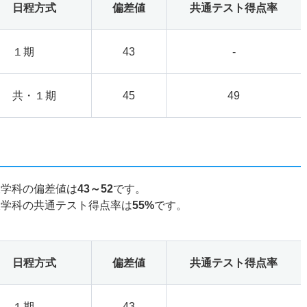
日程方式
偏差値
共通テスト得点率
１期
43
-
共・１期
45
49
線学科の偏差値は
43～52
です。
線学科の共通テスト得点率は
55%
です。
日程方式
偏差値
共通テスト得点率
１期
43
-