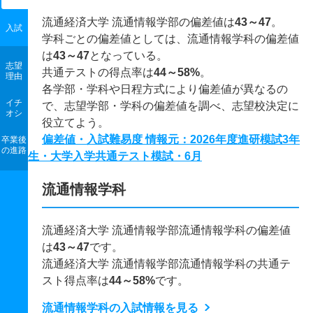
流通経済大学 流通情報学部の偏差値は
43～47
。
入試
学科ごとの偏差値としては、流通情報学科の偏差値
は
43～47
となっている。
志望
共通テストの得点率は
44～58%
。
理由
各学部・学科や日程方式により偏差値が異なるの
イチ
で、志望学部・学科の偏差値を調べ、志望校決定に
オシ
役立てよう。
偏差値・入試難易度 情報元：2026年度進研模試3年
卒業後
の進路
生・大学入学共通テスト模試・6月
流通情報学科
流通経済大学 流通情報学部流通情報学科の偏差値
は
43～47
です。
流通経済大学 流通情報学部流通情報学科の共通テ
スト得点率は
44～58%
です。
流通情報学科の入試情報を見る