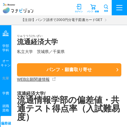
マナビジョン
検索
ログイン
パンフ・願書
【注目!】パンフ請求で2000円分電子図書カードGET
りゅうつうけいざい
流通経済大学
学部
学科
私立大学
茨城県／千葉県
オー
キャン
パンフ・願書取り寄せ
先輩
WEB出願関連情報
流通経済大学/
学費
流通情報学部の偏差値・共
通テスト得点率（入試難易
就職
資格
度）
偏差値