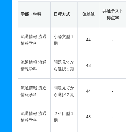
共通テスト
学部・学科
日程方式
偏差値
得点率
流通情報 流通
小論文型１
44
-
情報学科
期
流通情報 流通
問題見てか
43
-
情報学科
ら選択１期
流通情報 流通
問題見てか
44
-
情報学科
ら選択２期
流通情報 流通
２科目型１
43
-
情報学科
期