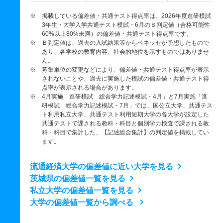
※ 掲載している偏差値・共通テスト得点率は、2026年度進研模試
3年生・大学入学共通テスト模試・6月のＢ判定値（合格可能性
60%以上80%未満）の偏差値・共通テスト得点率です。
※ Ｂ判定値は、過去の入試結果等からベネッセが予想したもので
あり、各学校の教育内容、社会的地位を示すものではありませ
ん。
※ 募集単位の変更などにより、偏差値・共通テスト得点率が表示
されないことや、過去に実施した模試の偏差値・共通テスト得
点率が表示される場合があります。
※ 4月実施「進研模試 総合学力記述模試・4月」と7月実施「進
研模試 総合学力記述模試・7月」では、国公立大学、共通テス
ト利用私立大学、共通テスト利用短期大学の各大学が設定した
共通テストで課される教科・科目と個別学力検査で課される教
科・科目で集計した、【記述総合集計】の判定値を掲載してい
ます。
流通経済大学の偏差値に近い大学を見る
茨城県の偏差値一覧を見る
私立大学の偏差値一覧を見る
大学の偏差値一覧から調べる