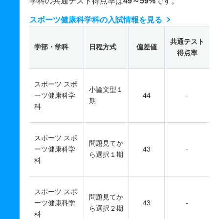
学科の共通テスト得点率は
49～59%
です。
スポーツ健康科学科の入試情報を見る
共通テスト
学部・学科
日程方式
偏差値
得点率
スポーツ スポ
小論文型１
ーツ健康科学
44
-
期
科
スポーツ スポ
問題見てか
ーツ健康科学
43
-
ら選択１期
科
スポーツ スポ
問題見てか
ーツ健康科学
43
-
ら選択２期
科