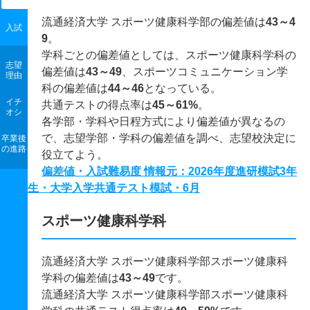
流通経済大学 スポーツ健康科学部の偏差値は
43～4
入試
9
。
学科ごとの偏差値としては、スポーツ健康科学科の
志望
偏差値は
43～49
、スポーツコミュニケーション学
理由
科の偏差値は
44～46
となっている。
イチ
共通テストの得点率は
45～61%
。
オシ
各学部・学科や日程方式により偏差値が異なるの
で、志望学部・学科の偏差値を調べ、志望校決定に
卒業後
の進路
役立てよう。
偏差値・入試難易度 情報元：2026年度進研模試3年
生・大学入学共通テスト模試・6月
スポーツ健康科学科
流通経済大学 スポーツ健康科学部スポーツ健康科
学科の偏差値は
43～49
です。
流通経済大学 スポーツ健康科学部スポーツ健康科