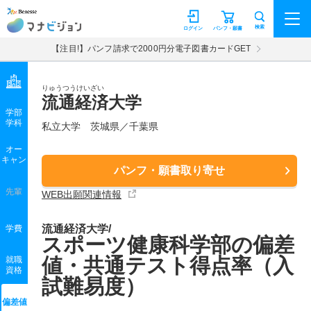
マナビジョン
検索
ログイン
パンフ・願書
【注目!】パンフ請求で2000円分電子図書カードGET
りゅうつうけいざい
流通経済大学
学部
学科
私立大学
茨城県／千葉県
オー
キャン
パンフ・願書取り寄せ
先輩
WEB出願関連情報
流通経済大学/
学費
スポーツ健康科学部の偏差
値・共通テスト得点率（入
就職
資格
試難易度）
偏差値