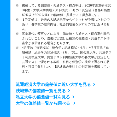
※ 掲載している偏差値・共通テスト得点率は、2026年度進研模試
3年生・大学入学共通テスト模試・6月のＢ判定値（合格可能性
60%以上80%未満）の偏差値・共通テスト得点率です。
※ Ｂ判定値は、過去の入試結果等からベネッセが予想したもので
あり、各学校の教育内容、社会的地位を示すものではありませ
ん。
※ 募集単位の変更などにより、偏差値・共通テスト得点率が表示
されないことや、過去に実施した模試の偏差値・共通テスト得
点率が表示される場合があります。
※ 4月実施「進研模試 総合学力記述模試・4月」と7月実施「進
研模試 総合学力記述模試・7月」では、国公立大学、共通テス
ト利用私立大学、共通テスト利用短期大学の各大学が設定した
共通テストで課される教科・科目と個別学力検査で課される教
科・科目で集計した、【記述総合集計】の判定値を掲載してい
ます。
流通経済大学の偏差値に近い大学を見る
茨城県の偏差値一覧を見る
私立大学の偏差値一覧を見る
大学の偏差値一覧から調べる