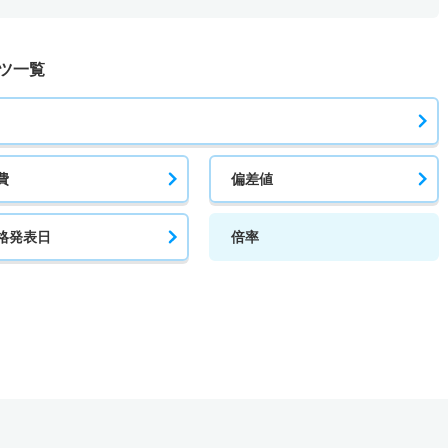
ツ一覧
費
偏差値
格発表日
倍率