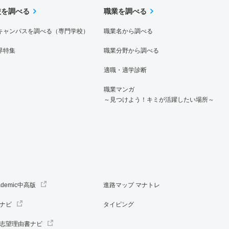
校を調べる
職業を調べる
キャンパスを調べる（専門学校）
職業名から調べる
界特集
職業分野から調べる
適職・適学診断
職業マンガ
～見つけよう！キミが活躍したい場所～
ademic中高版
進路マップ マナトレ
ナビ
タイピング
志望理由書ナビ