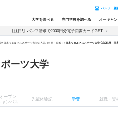
パンフ・願
大学を調べる
専門学校を調べる
オーキャン
【注目!】パンフ請求で2000円分電子図書カードGET
学
>
日本ウェルネススポーツ大学の入試（科目・日程）
>
日本ウェルネススポーツ大学
/入試結果（倍
スポーツ大学
オー
プン
先輩
体験記
学費
就職
・
資
キャン
パス