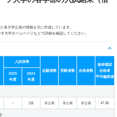
した各大学公表の情報を元に作成しています。
必ず大学ホームページなどで詳細を確認してください。
入試倍率
進研模試
志願者数
受験者数
合格者数
合格者
2025
2024
平均偏差値
年度
年度
－
1倍
非公表
非公表
非公表
47.80
型