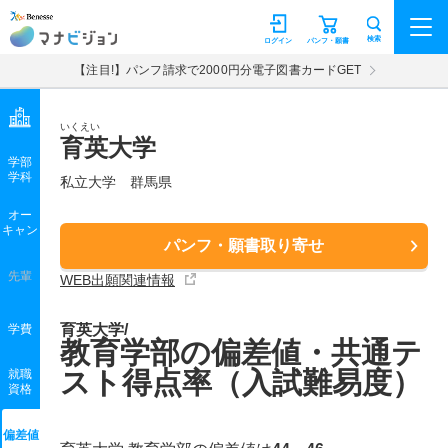
マナビジョン
検索
ログイン
パンフ・願書
【注目!】パンフ請求で2000円分電子図書カードGET
いくえい
育英大学
学部
学科
私立大学
群馬県
オー
キャン
パンフ・願書取り寄せ
先輩
WEB出願関連情報
育英大学/
学費
教育学部の偏差値・共通テ
スト得点率（入試難易度）
就職
資格
偏差値