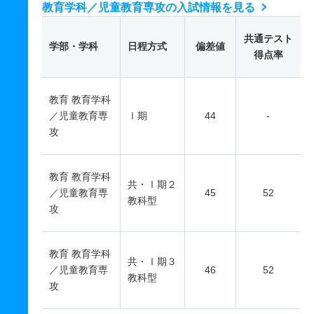
教育学科／児童教育専攻の入試情報を見る
共通テスト
学部・学科
日程方式
偏差値
得点率
教育 教育学科
／児童教育専
Ⅰ期
44
-
攻
教育 教育学科
共・Ⅰ期２
／児童教育専
45
52
教科型
攻
教育 教育学科
共・Ⅰ期３
／児童教育専
46
52
教科型
攻