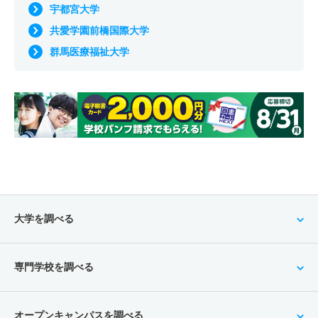
宇都宮大学
共愛学園前橋国際大学
群馬医療福祉大学
大学を調べる
専門学校を調べる
オープンキャンパスを調べる