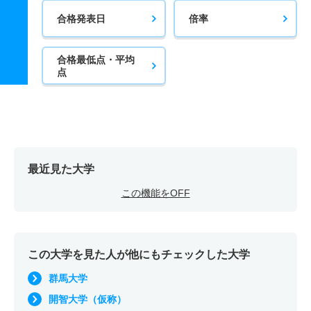
合格発表日
倍率
合格最低点・平均
点
最近見た大学
この機能をOFF
この大学を見た人が他にもチェックした大学
群馬大学
開智大学（仮称）