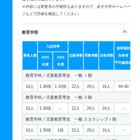
※内容には変更等の可能性もありますので、必ず大学ホームペー
ジなどで詳細を確認してください。
教育学部
入試倍率
進研模試
募集人数
志願者数
受験者数
合格者数
合格者
2025
2024
平均偏差値
年度
年度
教育学科／児童教育専攻 一般 Ⅰ期
10人
1.30倍
1.10倍
22人
20人
16人
44.40
教育学科／児童教育専攻 一般 Ⅱ期
10人
1.30倍
－
22人
20人
16人
－
教育学科／児童教育専攻 一般 スカラシップⅠ期
10人
1.30倍
1倍
22人
20人
16人
－