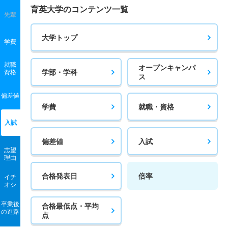
教育学科／スポーツ教育専攻 一般 Ⅰ期
育英大学のコンテンツ一覧
先輩
20人
1.20倍
1.30倍
15人
15人
13人
47
大学トップ
学費
教育学科／スポーツ教育専攻 一般 Ⅱ期
20人
1.20倍
－
15人
15人
13人
－
就職
オープンキャンパ
学部・学科
資格
ス
教育学科／スポーツ教育専攻 一般 スカラシップⅠ期
偏差値
20人
1.20倍
1.20倍
15人
15人
13人
－
学費
就職・資格
教育学科／スポーツ教育専攻 一般 スカラシップⅡ期
入試
20人
1.20倍
－
15人
15人
13人
－
偏差値
入試
志望
教育学科／スポーツ教育専攻 一般 共テ Ⅰ期２教科型
理由
16人
1.50倍
1.40倍
33人
33人
22人
46.70
合格発表日
倍率
イチ
オシ
教育学科／スポーツ教育専攻 一般 共テ Ⅰ期３教科型
卒業後
16人
1.50倍
1.30倍
33人
33人
22人
48.60
合格最低点・平均
の進路
点
教育学科／スポーツ教育専攻 一般 ニ Ⅱ期２教科型