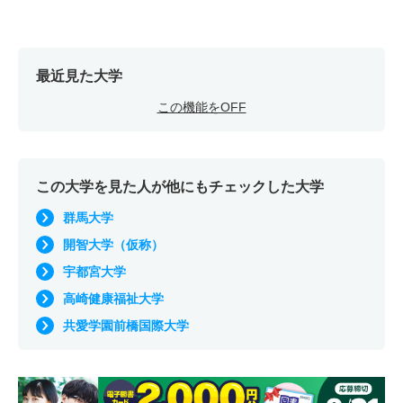
16人
1.50倍
－
33人
33人
22人
－
教育学科／スポーツ教育専攻 一般 ニ Ⅱ期３教科型
最近見た大学
16人
1.50倍
－
33人
33人
22人
－
この機能をOFF
教育学科／スポーツ教育専攻 一般 ニ Ⅲ期２教科型
16人
1.50倍
－
33人
33人
22人
－
教育学科／スポーツ教育専攻 一般 ニ Ⅲ期３教科型
この大学を見た人が他にもチェックした大学
16人
1.50倍
－
33人
33人
22人
－
群馬大学
教育学科／スポーツ教育専攻 一般 ニ 国公立併願特待
開智大学（仮称）
生Ⅰ期
宇都宮大学
16人
1.50倍
1.20倍
33人
33人
22人
－
高崎健康福祉大学
共愛学園前橋国際大学
教育学科／スポーツ教育専攻 一般 ニ 国公立併願特待
生Ⅱ期
16人
1.50倍
－
33人
33人
22人
－