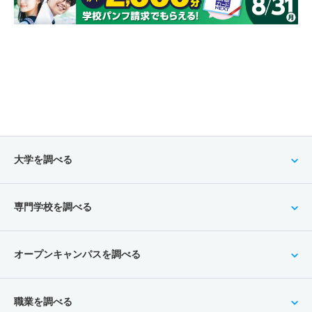
教育学科／スポーツ教育専攻 一般 ニ 国公立併願特待
生Ⅲ期
16人
1.50倍
－
33人
33人
22人
－
教育学科／スポーツ教育専攻 推薦 学校推薦型公募
10人
1倍
1.10倍
66人
66人
64人
－
教育学科／スポーツ教育専攻 推薦 学校推薦型特別
10人
1倍
1倍
66人
66人
64人
－
大学を調べる
専門学校を調べる
オープンキャンパスを調べる
職業を調べる