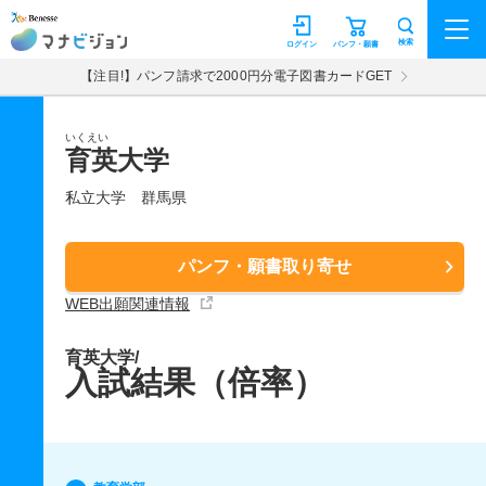
マナビジョン
検索
ログイン
パンフ・願書
【注目!】パンフ請求で2000円分電子図書カードGET
いくえい
育英大学
私立大学
群馬県
パンフ・願書取り寄せ
WEB出願関連情報
育英大学/
入試結果（倍率）