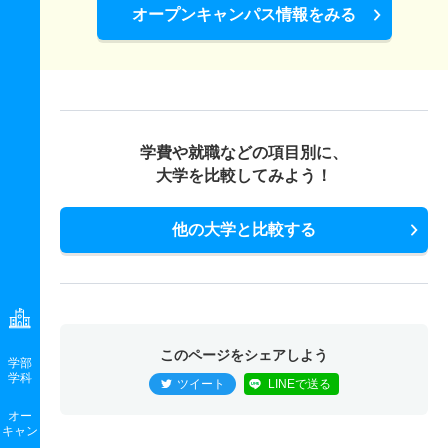
8人
1.10倍
－
39人
39人
34人
－
オープンキャンパス情報をみる
教育学科／児童教育専攻 一般 ニ 国公立併願特待生Ⅰ
期
8人
1.10倍
1倍
39人
39人
34人
－
教育学科／児童教育専攻 一般 ニ 国公立併願特待生Ⅱ
学費や就職などの項目別に、
期
大学を比較してみよう！
8人
1.10倍
－
39人
39人
34人
－
他の大学と比較する
教育学科／児童教育専攻 一般 ニ 国公立併願特待生Ⅲ
期
8人
1.10倍
－
39人
39人
34人
－
教育学科／児童教育専攻 推薦 学校推薦型公募
このページをシェアしよう
5人
0.70倍
1倍
5人
5人
7人
－
学部
学科
ツイート
LINEで送る
教育学科／児童教育専攻 推薦 学校推薦型特別
オー
5人
0.70倍
1倍
5人
5人
7人
－
キャン