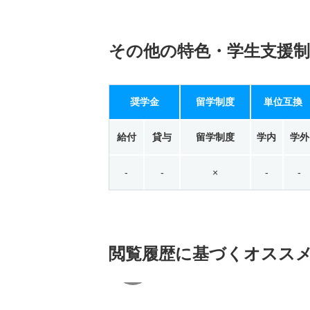
その他の特色・学生支援制
奨学金
留学制度
単位互換
給付
貸与
留学制度
学内
学外
-
-
×
-
-
閲覧履歴に基づく
オスス