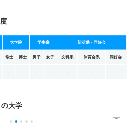
度
大学院
学生寮
部活動・同好会
修士
博士
男子
女子
文科系
体育会系
同好会
-
-
-
-
-
-
-
メの大学