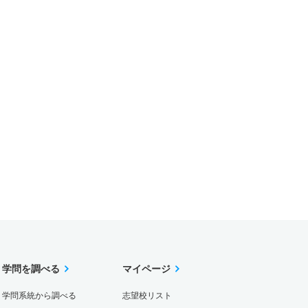
学問を調べる
マイページ
学問系統から調べる
志望校リスト