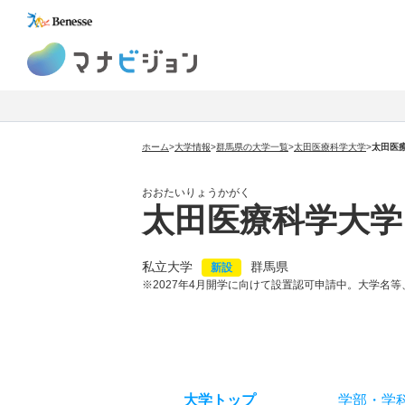
マナビジョン
ホーム
>
大学情報
>
群馬県の大学一覧
>
太田医療科学大学
>
太田医
おおたいりょうかがく
太田医療科学大学
私立大学
群馬県
新設
※2027年4月開学に向けて設置認可申請中。大学名
大学トップ
学部
・
学