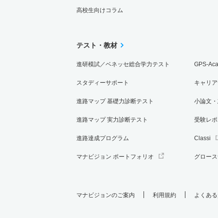
高校生向けコラム
テスト・教材
進研模試／ベネッセ総合学力テスト
GPS-Ac
スタディーサポート
キャリア
進路マップ 基礎力診断テスト
小論文・
進路マップ 実力診断テスト
受験レポ
進路達成プログラム
Classi
マナビジョン ポートフォリオ
グロース
マナビジョンのご案内
利用規約
よくある