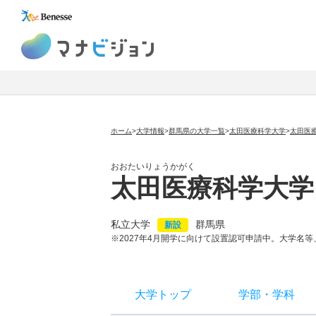
マナビジョン
ホーム
>
大学情報
>
群馬県の大学一覧
>
太田医療科学大学
>
太田医
おおたいりょうかがく
太田医療科学大学
私立大学
群馬県
新設
※2027年4月開学に向けて設置認可申請中。大学名
大学トップ
学部
・
学科