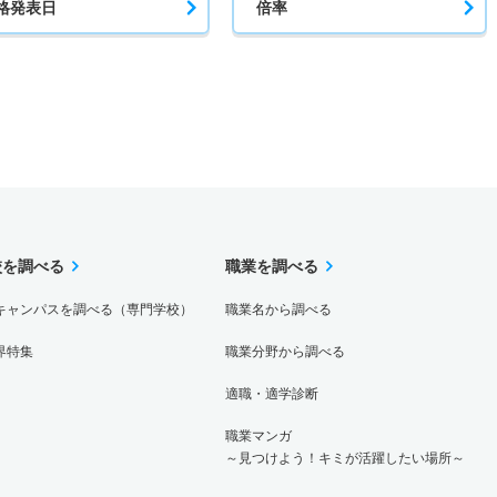
格発表日
倍率
校を調べる
職業を調べる
キャンパスを調べる（専門学校）
職業名から調べる
界特集
職業分野から調べる
適職・適学診断
職業マンガ
～見つけよう！キミが活躍したい場所～