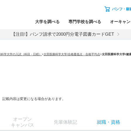
パンフ・願
大学を調べる
専門学校を調べる
オーキャン
【注目!】パンフ請求で2000円分電子図書カードGET
療科学大学の入試（科目・日程）
>
太田医療科学大学/合格最低点・合格平均点
>
太田医療科学大学
/健
等、記載内容は変更になる場合があります。
オー
プン
先輩
体験記
就職
・
資格
キャン
パス