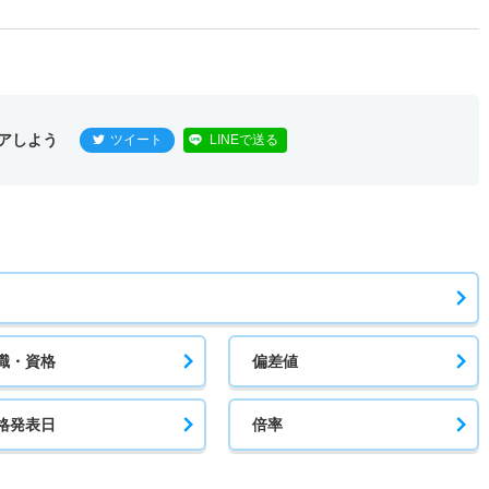
アしよう
ツイート
LINEで送る
職・資格
偏差値
格発表日
倍率