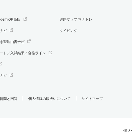
ademic中高版
進路マップ マナトレ
ナビ
タイピング
志望理由書ナビ
ート／入試結果／合格ライン
ナビ
質問と回答
個人情報の取扱いについて
サイトマップ
個人