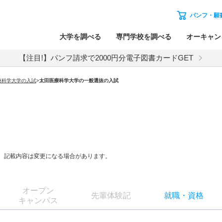
パンフ・願
大学を調べる
専門学校を調べる
オーキャン
【注目!】パンフ請求で2000円分電子図書カードGET
療科学大学
の入試
>
太田医療科学大学
の
一般選抜の入試
等、記載内容は変更になる場合があります。
オー
プン
先輩
体験記
就職
・
資格
キャン
パス