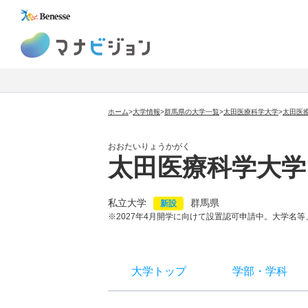
マナビジョン
ホーム
>
大学情報
>
群馬県の大学一覧
>
太田医療科学大学
>
太田医
おおたいりょうかがく
太田医療科学大学
私立大学
群馬県
新設
※2027年4月開学に向けて設置認可申請中。大学名
大学トップ
学部
・
学科