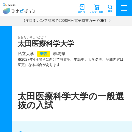
マナビジョン
検索
ログイン
パンフ・願書
【注目!】パンフ請求で2000円分電子図書カードGET
おおたいりょうかがく
太田医療科学大学
私立大学
群馬県
新設
※2027年4月開学に向けて設置認可申請中。大学名等、記載内容は
変更になる場合があります。
太田医療科学大学の一般選
抜の入試