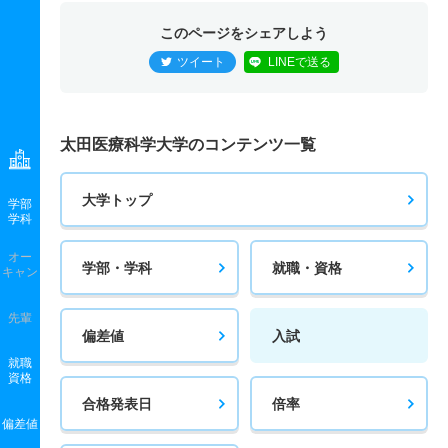
このページをシェアしよう
ツイート
LINEで送る
太田医療科学大学のコンテンツ一覧
大学トップ
学部
学科
オー
学部・学科
就職・資格
キャン
先輩
偏差値
入試
就職
資格
合格発表日
倍率
偏差値