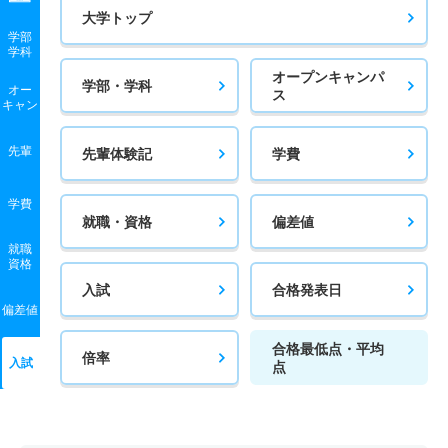
大学トップ
学部
学科
オープンキャンパ
学部・学科
オー
ス
キャン
先輩
先輩体験記
学費
学費
就職・資格
偏差値
就職
資格
入試
合格発表日
偏差値
合格最低点・平均
倍率
入試
点