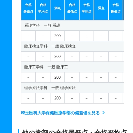
合格
合格
合格
合格
合格
合
満点
満点
最低点
平均点
最低点
平均点
最低点
平均
看護学科 一般 看護
－
－
200
－
－
－
－
－
臨床検査学科 一般 臨床検査
－
－
200
－
－
－
－
－
臨床工学科 一般 臨床工
－
－
200
－
－
－
－
－
理学療法学科 一般 理学療法
－
－
200
－
－
－
－
－
埼玉医科大学保健医療学部の偏差値を見る
他の学部の合格最低点・合格平均点