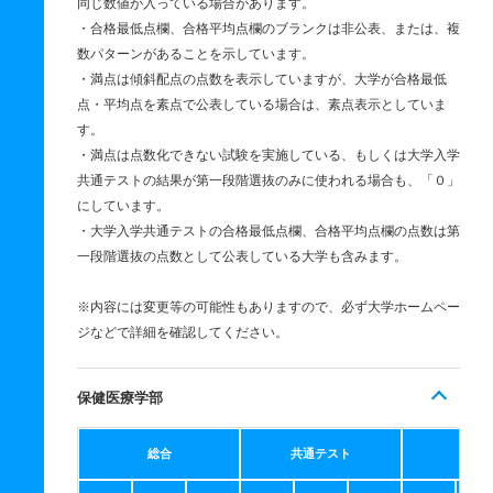
同じ数値が入っている場合があります。
・合格最低点欄、合格平均点欄のブランクは非公表、または、複
数パターンがあることを示しています。
・満点は傾斜配点の点数を表示していますが、大学が合格最低
点・平均点を素点で公表している場合は、素点表示としていま
す。
・満点は点数化できない試験を実施している、もしくは大学入学
共通テストの結果が第一段階選抜のみに使われる場合も、「０」
にしています。
・大学入学共通テストの合格最低点欄、合格平均点欄の点数は第
一段階選抜の点数として公表している大学も含みます。
※内容には変更等の可能性もありますので、必ず大学ホームペー
ジなどで詳細を確認してください。
保健医療学部
総合
共通テスト
個別