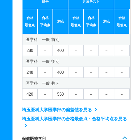
総合
共通テスト
個別
合格
合格
合格
合格
合格
合
満点
満点
最低点
平均点
最低点
平均点
最低点
平均
医学科 一般 前期
280
－
400
－
－
－
－
－
医学科 一般 後期
248
－
400
－
－
－
－
－
医学科 一般 共テ
420
－
550
－
－
－
－
－
埼玉医科大学医学部の偏差値を見る
埼玉医科大学医学部の合格最低点・合格平均点を見る
保健医療学部