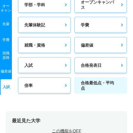
オープンキャンパ
学部・学科
オー
ス
キャン
先輩
先輩体験記
学費
学費
就職・資格
偏差値
就職
資格
入試
合格発表日
偏差値
合格最低点・平均
倍率
入試
点
最近見た大学
この機能をOFF