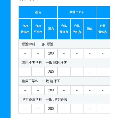
総合
共通テスト
個別
合格
合格
合格
合格
合格
合
満点
満点
最低点
平均点
最低点
平均点
最低点
平均
看護学科 一般 看護
－
－
200
－
－
－
－
－
臨床検査学科 一般 臨床検査
－
－
200
－
－
－
－
－
臨床工学科 一般 臨床工
－
－
200
－
－
－
－
－
理学療法学科 一般 理学療法
－
－
200
－
－
－
－
－