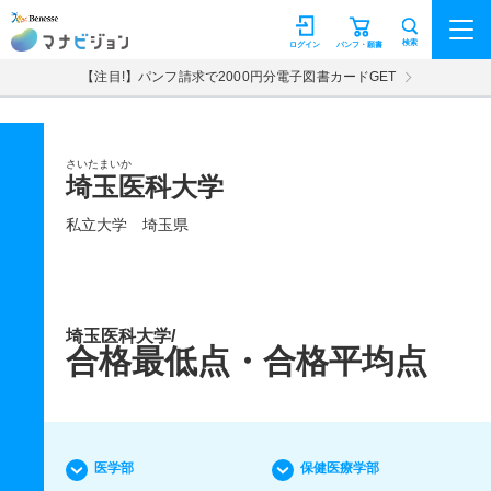
マナビジョン
検索
ログイン
パンフ・願書
【注目!】パンフ請求で2000円分電子図書カードGET
さいたまいか
埼玉医科大学
私立大学
埼玉県
埼玉医科大学/
合格最低点・合格平均点
医学部
保健医療学部