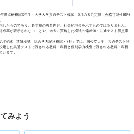
6年度進研模試3年生・大学入学共通テスト模試・6月のＢ判定値（合格可能性60%
。
想したものであり、各学校の教育内容、社会的地位を示すものではありません。
得点率が表示されないことや、過去に実施した模試の偏差値・共通テスト得点率
と7月実施「進研模試 総合学力記述模試・7月」では、国公立大学、共通テスト利
設定した共通テストで課される教科・科目と個別学力検査で課される教科・科目
ています。
してみよう