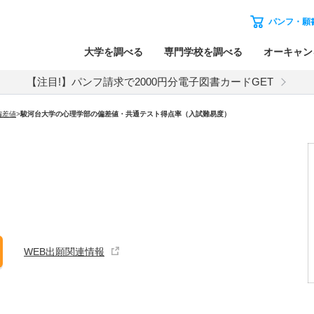
パンフ・願
大学を調べる
専門学校を調べる
オーキャン
【注目!】パンフ請求で2000円分電子図書カードGET
偏差値
>
駿河台大学の心理学部の偏差値・共通テスト得点率（入試難易度）
WEB出願関連情報