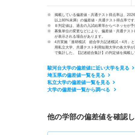
※ 掲載している偏差値・共通テスト得点率は、202
以上80%未満）の偏差値・共通テスト得点率です
※ Ｂ判定値は、過去の入試結果等からベネッセが予
※ 募集単位の変更などにより、偏差値・共通テスト
が表示される場合があります。
※ 4月実施「進研模試 総合学力記述模試・4月」
用私立大学、共通テスト利用短期大学の各大学が
で集計した、【記述総合集計】の判定値を掲載し
駿河台大学の偏差値に近い大学を見る
埼玉県の偏差値一覧を見る
私立大学の偏差値一覧を見る
大学の偏差値一覧から調べる
他の学部の偏差値を確認