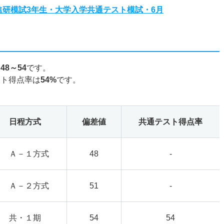
度進研模試3年生・大学入学共通テスト模試・6月
は
48～54
です。
スト得点率は
54%
です。
日程方式
偏差値
共通テスト得点率
Ａ－１方式
48
-
Ａ－２方式
51
-
共・１期
54
54