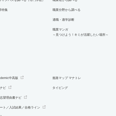
界特集
職業分野から調べる
適職・適学診断
職業マンガ
～見つけよう！キミが活躍したい場所～
ademic中高版
進路マップ マナトレ
ナビ
タイピング
志望理由書ナビ
ート／入試結果／合格ライン