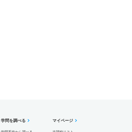
学問を調べる
マイページ
学問系統から調べる
志望校リスト