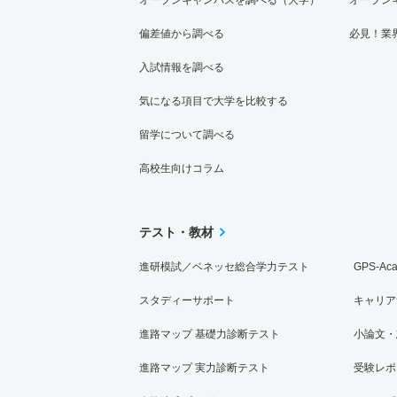
偏差値から調べる
必見！業
入試情報を調べる
気になる項目で大学を比較する
留学について調べる
高校生向けコラム
テスト・教材
進研模試／ベネッセ総合学力テスト
GPS-Ac
スタディーサポート
キャリア
進路マップ 基礎力診断テスト
小論文・
進路マップ 実力診断テスト
受験レポ