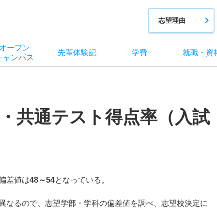
志望理由
オー
プン
先輩
体験記
学費
就職
・
資
キャン
パス
・共通テスト得点率（入試
。
偏差値は
48～54
となっている。
異なるので、志望学部・学科の偏差値を調べ、志望校決定に