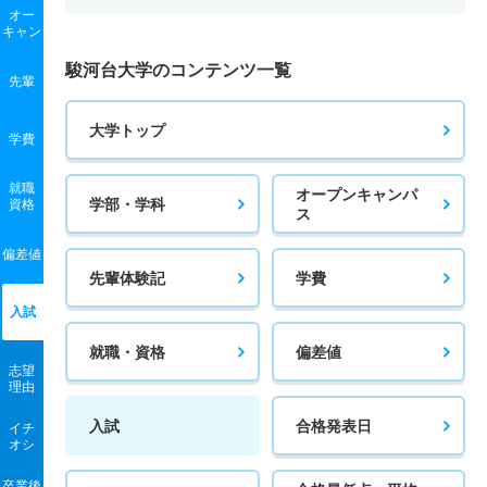
オー
キャン
駿河台大学のコンテンツ一覧
先輩
大学トップ
学費
就職
オープンキャンパ
学部・学科
資格
ス
偏差値
先輩体験記
学費
入試
就職・資格
偏差値
志望
理由
入試
合格発表日
イチ
オシ
卒業後