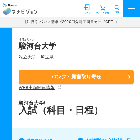
マナビジョン
検索
ログイン
パンフ・願書
【注目!】パンフ請求で2000円分電子図書カードGET
するがだい
駿河台大学
私立大学
埼玉県
パンフ・願書取り寄せ
WEB出願関連情報
駿河台大学/
入試（科目・日程）