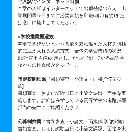
全入試でインターネット出願
本学の入試はインターネットで出願登録のうえ、出
願期間最終日までに必要書類を郵送(消印有効)また
は窓口に提出してください。
●
学校推薦型選抜
本学で学びたいという意欲を兼ね備えた人材を積極
的に迎え入れる入試方式。全体の学習成績の状況
(旧評定平均値)を満たし、かつ在籍している高等学
校からの推薦状が必要です。
指定校制推薦
／書類審査・小論文・面接[全学部実
施]
書類審査、および試験当日に小論文課題、面接を実
施します。詳細は在学している高等学校の進路指導
担当の先生にご確認ください。
公募制推薦
／書類審査・小論文・面接[全学部実施]
書類審査、および試験当日に小論文課題、面接を実