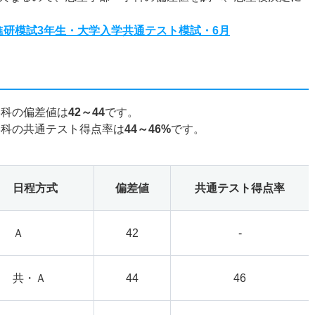
度進研模試3年生・大学入学共通テスト模試・6月
学科の偏差値は
42～44
です。
学科の共通テスト得点率は
44～46%
です。
日程方式
偏差値
共通テスト得点率
Ａ
42
-
共・Ａ
44
46