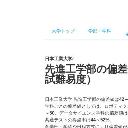
大学トップ
学部
・
学科
日本工業大学/
先進工学部の偏差
試難易度）
日本工業大学 先進工学部の偏差値は
42
学科ごとの偏差値としては、ロボティク
～50
、データサイエンス学科の偏差値は
共通テストの得点率は
44～52%
。
各学部・学科や日程方式により偏差値が