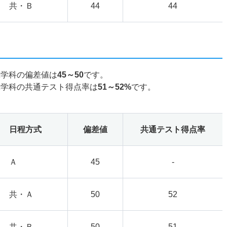
共・Ｂ
44
44
工学科の偏差値は
45～50
です。
工学科の共通テスト得点率は
51～52%
です。
日程方式
偏差値
共通テスト得点率
Ａ
45
-
共・Ａ
50
52
共・Ｂ
50
51