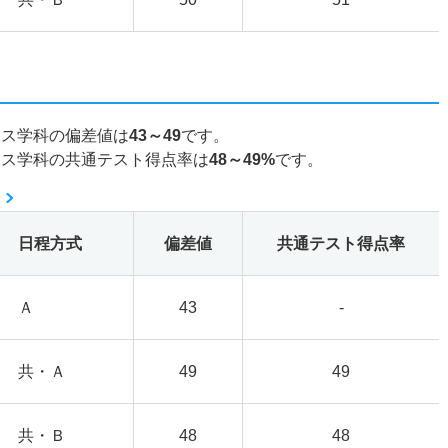
ンス学科の偏差値は
43～49
です。
ンス学科の共通テスト得点率は
48～49%
です。
日程方式
偏差値
共通テスト得点率
Ａ
43
-
共・Ａ
49
49
共・Ｂ
48
48