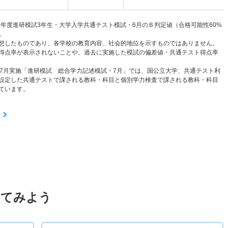
6年度進研模試3年生・大学入学共通テスト模試・6月のＢ判定値（合格可能性60%
。
想したものであり、各学校の教育内容、社会的地位を示すものではありません。
得点率が表示されないことや、過去に実施した模試の偏差値・共通テスト得点率
と7月実施「進研模試 総合学力記述模試・7月」では、国公立大学、共通テスト利
設定した共通テストで課される教科・科目と個別学力検査で課される教科・科目
ています。
してみよう