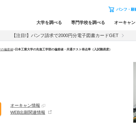
パンフ・願
大学を調べる
専門学校を調べる
オーキャン
【注目!】パンフ請求で2000円分電子図書カードGET
学の偏差値
>
日本工業大学の先進工学部の偏差値・共通テスト得点率（入試難易度）
オーキャン情報
WEB出願関連情報