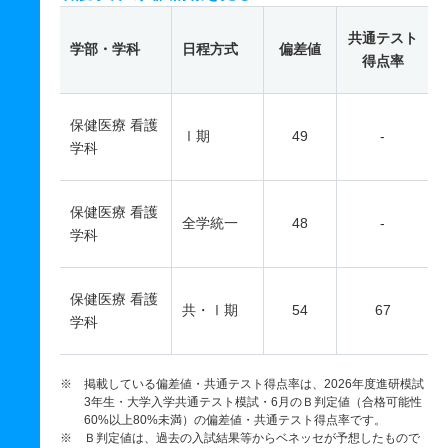
共通テスト
学部・学科
日程方式
偏差値
得点率
保健医療 看護
Ⅰ期
49
-
学科
保健医療 看護
全学統一
48
-
学科
保健医療 看護
共・Ⅰ期
54
67
学科
※ 掲載している偏差値・共通テスト得点率は、2026年度進研模試
3年生・大学入学共通テスト模試・6月のＢ判定値（合格可能性
60%以上80%未満）の偏差値・共通テスト得点率です。
※ Ｂ判定値は、過去の入試結果等からベネッセが予想したもので