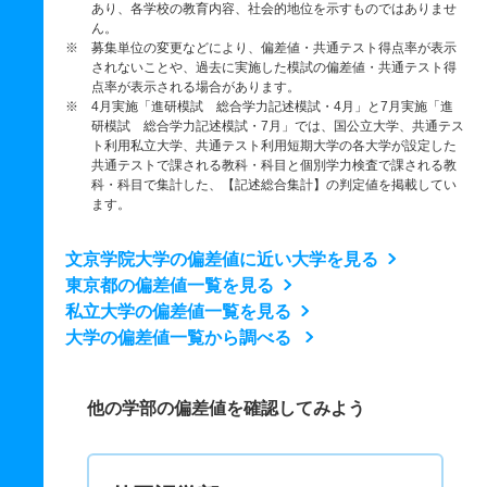
あり、各学校の教育内容、社会的地位を示すものではありませ
ん。
※ 募集単位の変更などにより、偏差値・共通テスト得点率が表示
されないことや、過去に実施した模試の偏差値・共通テスト得
点率が表示される場合があります。
※ 4月実施「進研模試 総合学力記述模試・4月」と7月実施「進
研模試 総合学力記述模試・7月」では、国公立大学、共通テス
ト利用私立大学、共通テスト利用短期大学の各大学が設定した
共通テストで課される教科・科目と個別学力検査で課される教
科・科目で集計した、【記述総合集計】の判定値を掲載してい
ます。
文京学院大学の偏差値に近い大学を見る
東京都の偏差値一覧を見る
私立大学の偏差値一覧を見る
大学の偏差値一覧から調べる
他の学部の偏差値を確認してみよう