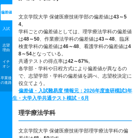
偏差値
文京学院大学 保健医療技術学部の偏差値は
43～5
4
。
入試
学科ごとの偏差値としては、理学療法学科の偏差値
は
48～50
、作業療法学科の偏差値は
43～48
、臨床
志望
検査学科の偏差値は
46～48
、看護学科の偏差値は
4
理由
8～54
となっている。
共通テストの得点率は
42～67%
。
イチ
オシ
各学部・学科や日程方式により偏差値が異なるの
で、志望学部・学科の偏差値を調べ、志望校決定に
卒業後
の進路
役立てよう。
偏差値・入試難易度 情報元：2026年度進研模試3年
生・大学入学共通テスト模試・6月
理学療法学科
文京学院大学 保健医療技術学部理学療法学科の偏