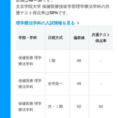
差値は
48～50
です。
文京学院大学 保健医療技術学部理学療法学科の共
通テスト得点率は
50%
です。
理学療法学科の入試情報を見る
共通テスト
学部・学科
日程方式
偏差値
得点率
保健医療 理学
Ⅰ期
48
-
療法学科
保健医療 理学
全学統一
48
-
療法学科
保健医療 理学
共・Ⅰ期
50
50
療法学科