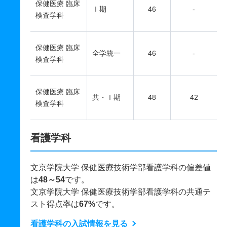
保健医療 臨床
Ⅰ期
46
-
検査学科
保健医療 臨床
全学統一
46
-
検査学科
保健医療 臨床
共・Ⅰ期
48
42
検査学科
看護学科
文京学院大学 保健医療技術学部看護学科の偏差値
は
48～54
です。
文京学院大学 保健医療技術学部看護学科の共通テ
スト得点率は
67%
です。
看護学科の入試情報を見る