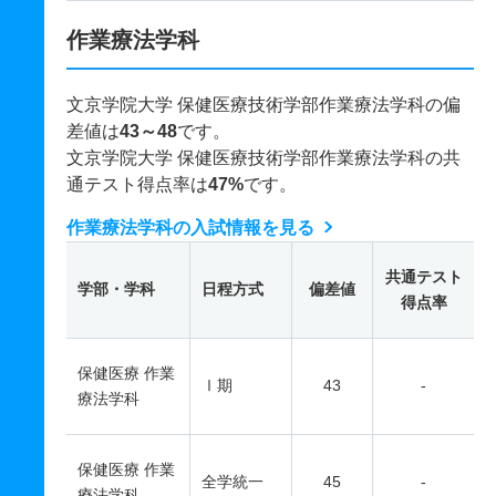
作業療法学科
文京学院大学 保健医療技術学部作業療法学科の偏
差値は
43～48
です。
文京学院大学 保健医療技術学部作業療法学科の共
通テスト得点率は
47%
です。
作業療法学科の入試情報を見る
共通テスト
学部・学科
日程方式
偏差値
得点率
保健医療 作業
Ⅰ期
43
-
療法学科
保健医療 作業
全学統一
45
-
療法学科