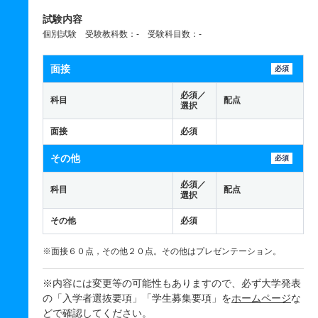
試験内容
個別試験 受験教科数：- 受験科目数：-
面接
必須
必須／
科目
配点
選択
面接
必須
その他
必須
必須／
科目
配点
選択
その他
必須
※面接６０点，その他２０点。その他はプレゼンテーション。
※内容には変更等の可能性もありますので、必ず大学発表
の「入学者選抜要項」「学生募集要項」を
ホームページ
な
どで確認してください。