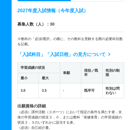
2027年度入試情報（今年度入試）
募集人数（人）：30
※教科の「必須/選択」の横に、その教科を受験する際の必要科目数
を記載。
「入試科目」「入試日程」の見方について
学習成績の状況
現役／既
性別の制
単願
卒
限
最小
最大
性別は問
3.0
3.5
-
既卒可
わない
出願資格の詳細
（必須）課外活動（スポーツ）において指定の条件を満たす者，全
体の学習成績の状況３．０，または教科「保健体育」の学習成績の
状況３．５のいずれかに該当する者。
（必須）自己紹介書。