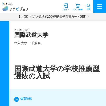
マナビジョン
検索
ログイン
パンフ・願書
【注目!】パンフ請求で2000円分電子図書カードGET
こくさいぶどう
国際武道大学
私立大学
千葉県
国際武道大学の学校推薦型
選抜の入試
体育学部