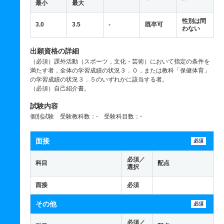
最小
最大
性別は問
3.0
3.5
-
既卒可
わない
出願資格の詳細
（必須）課外活動（スポーツ，文化・芸術）において指定の条件を
満たす者，全体の学習成績の状況３．０，または教科「保健体育」
の学習成績の状況３．５のいずれかに該当する者。
（必須）自己紹介書。
試験内容
個別試験 受験教科数：- 受験科目数：-
面接
必須
必須／
科目
配点
選択
面接
必須
その他
必須
必須／