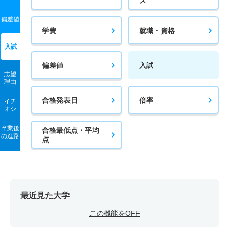
ス
偏差値
学費
就職・資格
入試
偏差値
入試
志望
理由
合格発表日
倍率
イチ
オシ
卒業後
合格最低点・平均
の進路
点
最近見た大学
この機能をOFF