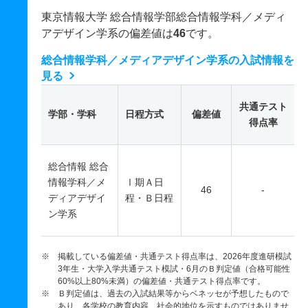
東京情報大学 総合情報学部総合情報学科／メディ
アデザイン学系の偏差値は
46
です。
総合情報学科／メディアデザイン学系の入試情報を
見る
共通テスト
学部・学科
日程方式
偏差値
得点率
総合情報 総合
情報学科／メ
Ⅰ期Ａ日
46
-
ディアデザイ
程・Ｂ日程
ン学系
※ 掲載している偏差値・共通テスト得点率は、2026年度進研模試
3年生・大学入学共通テスト模試・6月のＢ判定値（合格可能性
60%以上80%未満）の偏差値・共通テスト得点率です。
※ Ｂ判定値は、過去の入試結果等からベネッセが予想したもので
あり、各学校の教育内容、社会的地位を示すものではありませ