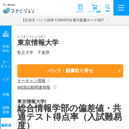
マナビジョン
検索
ログイン
パンフ・願書
【注目!】パンフ請求で2000円分電子図書カードGET
とうきょうじょうほう
東京情報大学
学部
学科
私立大学
千葉県
オー
キャン
パンフ・願書取り寄せ
先輩
オーキャン情報
WEB出願関連情報
学費
東京情報大学/
総合情報学部の偏差値・共
就職
資格
通テスト得点率（入試難易
度）
偏差値