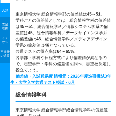
入試
東京情報大学 総合情報学部の偏差値は
45～51
。
学科ごとの偏差値としては、総合情報学科の偏差値
志望
は
45～51
、総合情報学科／情報システム学系の偏
理由
差値は
45
、総合情報学科／データサイエンス学系
イチ
の偏差値は
46
、総合情報学科／メディアデザイン
オシ
学系の偏差値は
46
となっている。
共通テストの得点率は
64～65%
。
卒業後
の進路
各学部・学科や日程方式により偏差値が異なるの
で、志望学部・学科の偏差値を調べ、志望校決定に
役立てよう。
偏差値・入試難易度 情報元：2026年度進研模試3年
生・大学入学共通テスト模試・6月
総合情報学科
東京情報大学 総合情報学部総合情報学科の偏差値