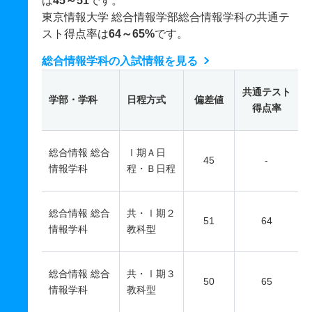
は
45～51
です。
東京情報大学 総合情報学部総合情報学科の共通テ
スト得点率は
64～65%
です。
総合情報学科の入試情報を見る
共通テスト
学部・学科
日程方式
偏差値
得点率
総合情報 総合
Ⅰ期Ａ日
45
-
情報学科
程・Ｂ日程
総合情報 総合
共・Ⅰ期２
51
64
情報学科
教科型
総合情報 総合
共・Ⅰ期３
50
65
情報学科
教科型