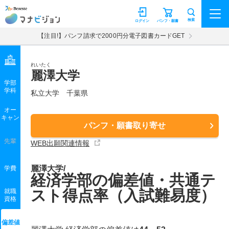
マナビジョン
検索
ログイン
パンフ・願書
【注目!】パンフ請求で2000円分電子図書カードGET
れいたく
麗澤大学
学部
学科
私立大学
千葉県
オー
キャン
パンフ・願書取り寄せ
先輩
WEB出願関連情報
麗澤大学/
学費
経済学部の偏差値・共通テ
スト得点率（入試難易度）
就職
資格
偏差値