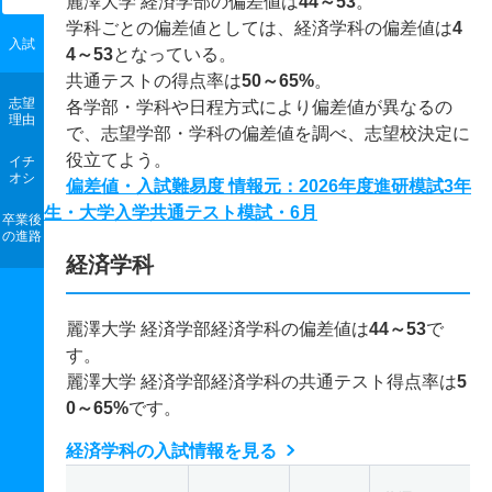
麗澤大学 経済学部の偏差値は
44～53
。
学科ごとの偏差値としては、経済学科の偏差値は
4
入試
4～53
となっている。
共通テストの得点率は
50～65%
。
志望
各学部・学科や日程方式により偏差値が異なるの
理由
で、志望学部・学科の偏差値を調べ、志望校決定に
役立てよう。
イチ
オシ
偏差値・入試難易度 情報元：2026年度進研模試3年
生・大学入学共通テスト模試・6月
卒業後
の進路
経済学科
麗澤大学 経済学部経済学科の偏差値は
44～53
で
す。
麗澤大学 経済学部経済学科の共通テスト得点率は
5
0～65%
です。
経済学科の入試情報を見る