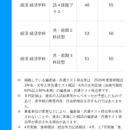
経済 経済学科
語４技能プ
48
55
ラス
共・前期２
経済 経済学科
53
50
科目型
共・前期３
経済 経済学科
51
50
科目型
※ 掲載している偏差値・共通テスト得点率は、2026年度進研模試
3年生・大学入学共通テスト模試・6月のＢ判定値（合格可能性
60%以上80%未満）の偏差値・共通テスト得点率です。
※ Ｂ判定値は、過去の入試結果等からベネッセが予想したもので
あり、各学校の教育内容、社会的地位を示すものではありませ
ん。
※ 募集単位の変更などにより、偏差値・共通テスト得点率が表示
されないことや、過去に実施した模試の偏差値・共通テスト得
点率が表示される場合があります。
※ 4月実施「進研模試 総合学力記述模試・4月」と7月実施「進