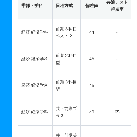
共通テスト
学部・学科
日程方式
偏差値
得点率
前期３科目
経済 経済学科
44
-
ベスト２
前期２科目
経済 経済学科
45
-
型
前期３科目
経済 経済学科
45
-
型
共・前期プ
経済 経済学科
49
65
ラス
共・前期英