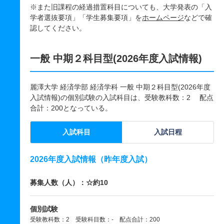
※また旧課程の経過措置科目についても、大学発表の「入
学者選抜要項」「学生募集要項」を
ホームページ
などで確
認してください。
一般 中期２科目型(2026年度入試情報)
麗澤大学 経済学部 経済学科 一般 中期２科目型(2026年度
入試情報)の個別試験の入試科目は、受験教科数：2 配点
合計：200となっている。
入試科目
入試日程
2026年度入試情報（昨年度入試）
募集人数（人）：☆約10
個別試験
受験教科数：2 受験科目数：- 配点合計：200