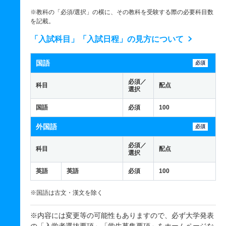
※教科の「必須/選択」の横に、その教科を受験する際の必要科目数
を記載。
「入試科目」「入試日程」の見方について
国語
必須
必須／
科目
配点
選択
国語
必須
100
外国語
必須
必須／
科目
配点
選択
英語
英語
必須
100
※国語は古文・漢文を除く
※内容には変更等の可能性もありますので、必ず大学発表