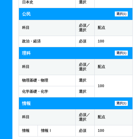
日本史
選択
公民
選択(1)
必須／
科目
配点
選択
政治・経済
必須
100
理科
選択(1)
必須／
科目
配点
選択
物理基礎・物理
選択
100
化学基礎・化学
選択
情報
選択(1)
必須／
科目
配点
選択
情報
情報Ⅰ
必須
100