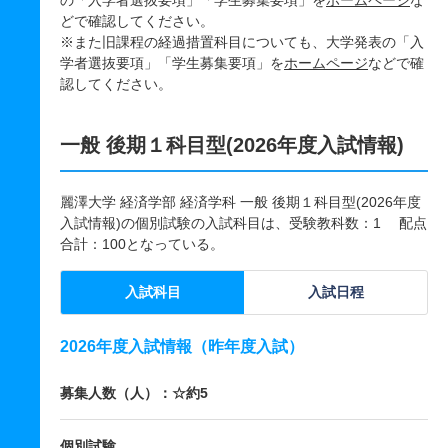
の「入学者選抜要項」「学生募集要項」を
ホームページ
な
どで確認してください。
※また旧課程の経過措置科目についても、大学発表の「入
学者選抜要項」「学生募集要項」を
ホームページ
などで確
認してください。
一般 後期１科目型(2026年度入試情報)
麗澤大学 経済学部 経済学科 一般 後期１科目型(2026年度
入試情報)の個別試験の入試科目は、受験教科数：1 配点
合計：100となっている。
入試科目
入試日程
2026年度入試情報（昨年度入試）
募集人数（人）：☆約5
個別試験