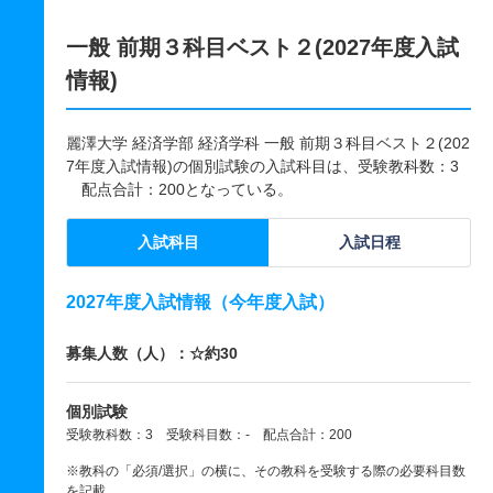
一般 前期３科目ベスト２(2027年度入試
情報)
麗澤大学 経済学部 経済学科 一般 前期３科目ベスト２(202
7年度入試情報)の個別試験の入試科目は、受験教科数：3
配点合計：200となっている。
入試科目
入試日程
2027年度入試情報（今年度入試）
募集人数（人）：☆約30
個別試験
受験教科数：3 受験科目数：- 配点合計：200
※教科の「必須/選択」の横に、その教科を受験する際の必要科目数
を記載。