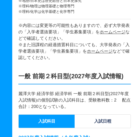
※地歴/日本史は歴史総合と日本史探究
※理科/物理は物理基礎と物理専門
※理科/化学は化学基礎と化学専門
※内容には変更等の可能性もありますので、必ず大学発表
の「入学者選抜要項」「学生募集要項」を
ホームページ
な
どで確認してください。
※また旧課程の経過措置科目についても、大学発表の「入
学者選抜要項」「学生募集要項」を
ホームページ
などで確
認してください。
一般 前期２科目型(2027年度入試情報)
麗澤大学 経済学部 経済学科 一般 前期２科目型(2027年度
入試情報)の個別試験の入試科目は、受験教科数：2 配点
合計：200となっている。
入試科目
入試日程