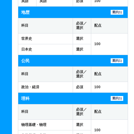
英語
英語
必須
100
地歴
選択(1)
必須／
科目
配点
選択
世界史
選択
100
日本史
選択
公民
選択(1)
必須／
科目
配点
選択
政治・経済
必須
100
理科
選択(1)
必須／
科目
配点
選択
物理基礎・物理
選択
100