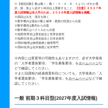
※【個別試験】数は数Ⅰ，数Ⅰ・Ⅱ・Ａ・Ｂ・Ｃよりいずれか選
択。国，英より必ず１科目以上受験すること。
【注意】２０２７年
度入試情報は未入手のため，２０２６年度入試情報を掲載。
※国語は古文・漢文を除く
※数学/数Aは場合の数と確率・図形の性質から出題
※数学/数Bは数列から出題
※数学/数Cはベクトルから出題
※地歴/世界史は歴史総合と世界史探究
※地歴/日本史は歴史総合と日本史探究
※理科/物理は物理基礎と物理専門
※理科/化学は化学基礎と化学専門
※内容には変更等の可能性もありますので、必ず大学発表
の「入学者選抜要項」「学生募集要項」を
ホームページ
な
どで確認してください。
※また旧課程の経過措置科目についても、大学発表の「入
学者選抜要項」「学生募集要項」を
ホームページ
などで確
認してください。
一般 前期３科目型(2027年度入試情報)