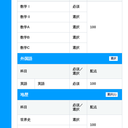
数学Ⅰ
必須
数学Ⅱ
選択
数学A
選択
100
数学B
選択
数学C
選択
外国語
選択
必須／
科目
配点
選択
英語
英語
必須
100
地歴
選択(1)
必須／
科目
配点
選択
世界史
選択
100