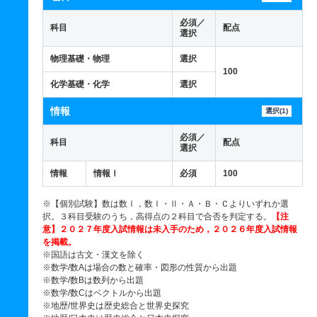
必須／
科目
配点
選択
物理基礎・物理
選択
100
化学基礎・化学
選択
情報
選択(1)
必須／
科目
配点
選択
情報
情報Ⅰ
必須
100
※【個別試験】数は数Ⅰ，数Ⅰ・Ⅱ・Ａ・Ｂ・Ｃよりいずれか選
択。３科目受験のうち，高得点の２科目で合否を判定する。
【注
意】２０２７年度入試情報は未入手のため，２０２６年度入試情報
を掲載。
※国語は古文・漢文を除く
※数学/数Aは場合の数と確率・図形の性質から出題
※数学/数Bは数列から出題
※数学/数Cはベクトルから出題
※地歴/世界史は歴史総合と世界史探究