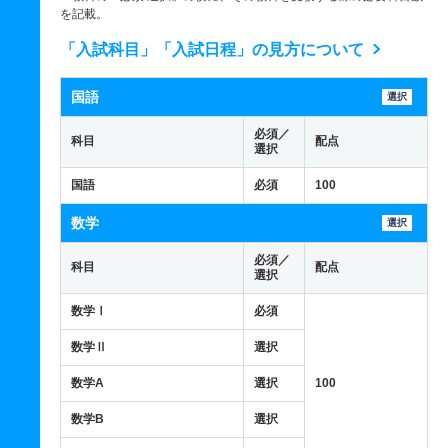
を記載。
「入試科目」「入試日程」の見方について
国語
選択
必須／
科目
配点
選択
国語
必須
100
数学
選択
必須／
科目
配点
選択
数学Ⅰ
必須
数学Ⅱ
選択
数学A
選択
100
数学B
選択