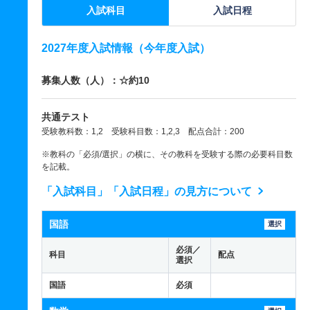
入試科目
入試日程
2027年度入試情報（今年度入試）
募集人数（人）：☆約10
共通テスト
受験教科数：1,2 受験科目数：1,2,3 配点合計：200
※教科の「必須/選択」の横に、その教科を受験する際の必要科目数
を記載。
「入試科目」「入試日程」の見方について
国語
選択
必須／
科目
配点
選択
国語
必須