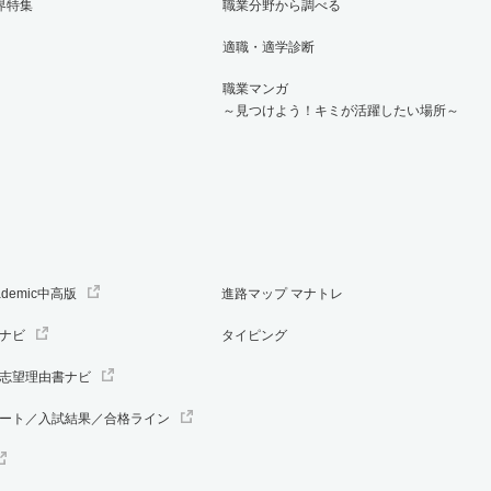
界特集
職業分野から調べる
適職・適学診断
職業マンガ
～見つけよう！キミが活躍したい場所～
ademic中高版
進路マップ マナトレ
ナビ
タイピング
志望理由書ナビ
ート／入試結果／合格ライン