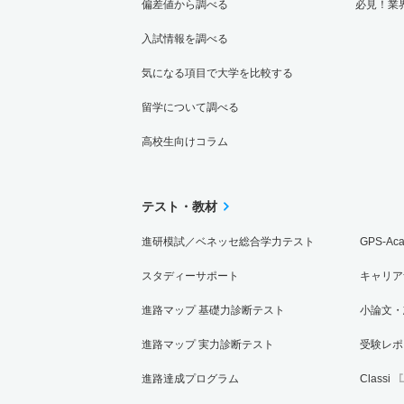
偏差値から調べる
必見！業
入試情報を調べる
気になる項目で大学を比較する
留学について調べる
高校生向けコラム
テスト・教材
進研模試／ベネッセ総合学力テスト
GPS-Ac
スタディーサポート
キャリア
進路マップ 基礎力診断テスト
小論文・
進路マップ 実力診断テスト
受験レポ
進路達成プログラム
Classi