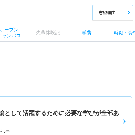
志望理由
オー
プン
先輩
体験記
学費
就職
・
資
キャン
パス
諭として活躍するために必要な学びが全部あ
 3年