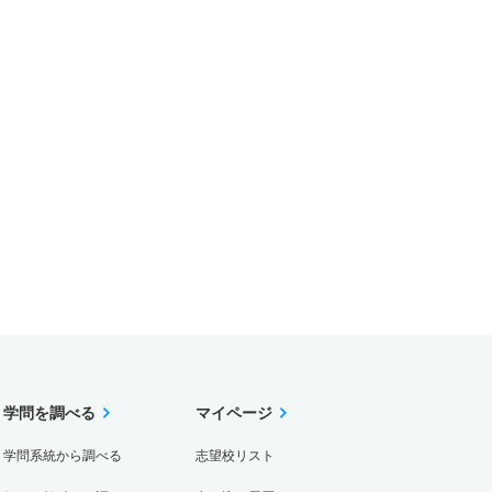
学問を調べる
マイページ
学問系統から調べる
志望校リスト