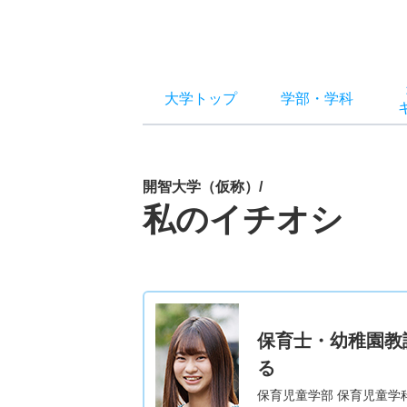
大学トップ
学部
・
学科
開智大学（仮称）/
私のイチオシ
保育士・幼稚園教
る
保育児童学部 保育児童学科