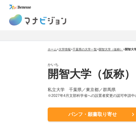
マナビジョン
ホーム
>
大学情報
>
千葉県の大学一覧
>
開智大学（仮称）
>
開智大
かいち
開智大学（仮称）
私立大学 千葉県／東京都／群馬県
※2027年4月文部科学省への設置者変更の認可申請
パンフ・願書取り寄せ