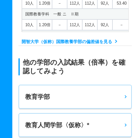
10人
1.20倍
－
112人
112人
92人
53.40
国際教養学科 一般 ニ Ⅱ期
10人
1.20倍
－
112人
112人
92人
－
国際教養学科 一般 ニ Ⅲ期
開智大学（仮称）国際教養学部の偏差値を見る
10人
1.20倍
－
112人
112人
92人
－
他の学部の入試結果（倍率）を確
認してみよう
教育学部
教育人間学部〈仮称〉*