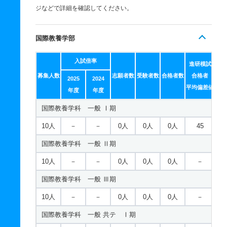
ジなどで詳細を確認してください。
国際教養学部
入試倍率
進研模試
募集人数
志願者数
受験者数
合格者数
合格者
2025
2024
平均偏差値
年度
年度
国際教養学科 一般 Ⅰ期
10人
－
－
0人
0人
0人
45
国際教養学科 一般 Ⅱ期
10人
－
－
0人
0人
0人
－
国際教養学科 一般 Ⅲ期
10人
－
－
0人
0人
0人
－
国際教養学科 一般 共テ Ⅰ期