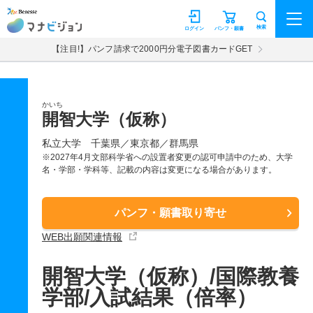
マナビジョン
検索
ログイン
パンフ・願書
【注目!】パンフ請求で2000円分電子図書カードGET
かいち
開智大学（仮称）
私立大学
千葉県／東京都／群馬県
※2027年4月文部科学省への設置者変更の認可申請中のため、大学
名・学部・学科等、記載の内容は変更になる場合があります。
パンフ・願書取り寄せ
WEB出願関連情報
開智大学（仮称）/国際教養
学部/入試結果（倍率）