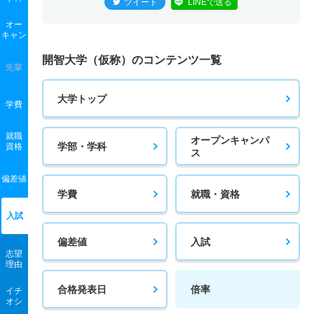
ツイート
LINEで送る
オー
キャン
開智大学（仮称）のコンテンツ一覧
先輩
大学トップ
学費
就職
オープンキャンパ
学部・学科
資格
ス
偏差値
学費
就職・資格
入試
偏差値
入試
志望
理由
合格発表日
倍率
イチ
オシ