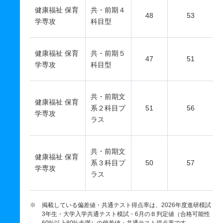
健康福祉 保育
共・前期４
48
53
学専攻
科目型
健康福祉 保育
共・前期５
47
51
学専攻
科目型
共・前期文
健康福祉 保育
系２科目プ
51
56
学専攻
ラス
共・前期文
健康福祉 保育
系３科目プ
50
57
学専攻
ラス
※ 掲載している偏差値・共通テスト得点率は、2026年度進研模試
3年生・大学入学共通テスト模試・6月のＢ判定値（合格可能性