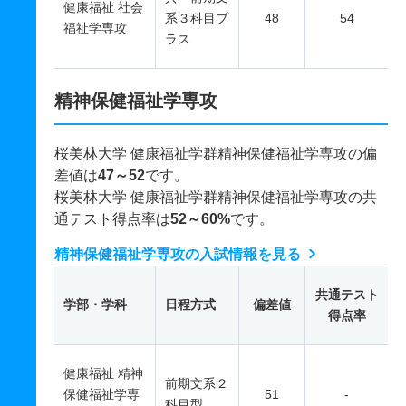
健康福祉 社会
系３科目プ
48
54
福祉学専攻
ラス
精神保健福祉学専攻
桜美林大学 健康福祉学群精神保健福祉学専攻の偏
差値は
47～52
です。
桜美林大学 健康福祉学群精神保健福祉学専攻の共
通テスト得点率は
52～60%
です。
精神保健福祉学専攻の入試情報を見る
共通テスト
学部・学科
日程方式
偏差値
得点率
健康福祉 精神
前期文系２
保健福祉学専
51
-
科目型