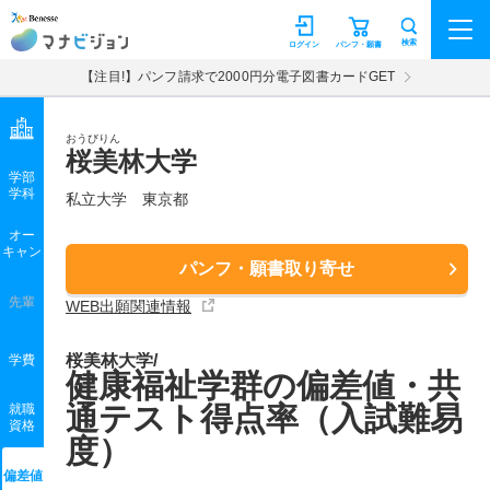
マナビジョン
検索
ログイン
パンフ・願書
【注目!】パンフ請求で2000円分電子図書カードGET
おうびりん
桜美林大学
学部
学科
私立大学
東京都
オー
キャン
パンフ・願書取り寄せ
先輩
WEB出願関連情報
桜美林大学/
学費
健康福祉学群の偏差値・共
通テスト得点率（入試難易
就職
資格
度）
偏差値