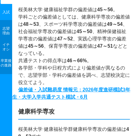
桜美林大学 健康福祉学群の偏差値は
45～56
。
入試
学科ごとの偏差値としては、健康科学専攻の偏差値
は
48～53
、スポーツ科学専攻の偏差値は
49～54
、
志望
社会福祉学専攻の偏差値は
45～50
、精神保健福祉
理由
学専攻の偏差値は
47～52
、実践心理学専攻の偏差
イチ
値は
45～56
、保育学専攻の偏差値は
47～51
などと
オシ
なっている。
共通テストの得点率は
46～66%
。
卒業後
の進路
各学部・学科や日程方式により偏差値が異なるの
で、志望学部・学科の偏差値を調べ、志望校決定に
役立てよう。
偏差値・入試難易度 情報元：2026年度進研模試3年
生・大学入学共通テスト模試・6月
健康科学専攻
桜美林大学 健康福祉学群健康科学専攻の偏差値は
4