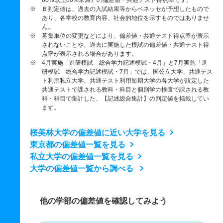
60%以上80%未満）の偏差値・共通テスト得点率です。
※ Ｂ判定値は、過去の入試結果等からベネッセが予想したもので
あり、各学校の教育内容、社会的地位を示すものではありませ
ん。
※ 募集単位の変更などにより、偏差値・共通テスト得点率が表示
されないことや、過去に実施した模試の偏差値・共通テスト得
点率が表示される場合があります。
※ 4月実施「進研模試 総合学力記述模試・4月」と7月実施「進
研模試 総合学力記述模試・7月」では、国公立大学、共通テス
ト利用私立大学、共通テスト利用短期大学の各大学が設定した
共通テストで課される教科・科目と個別学力検査で課される教
科・科目で集計した、【記述総合集計】の判定値を掲載してい
ます。
桜美林大学の偏差値に近い大学を見る
東京都の偏差値一覧を見る
私立大学の偏差値一覧を見る
大学の偏差値一覧から調べる
他の学部の偏差値を確認してみよう