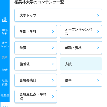
桜美林大学のコンテンツ一覧
大学トップ
オープンキャンパ
学部
学部・学科
ス
学科
オー
キャン
学費
就職・資格
先輩
偏差値
入試
学費
合格発表日
倍率
就職
資格
合格最低点・平均
偏差値
点