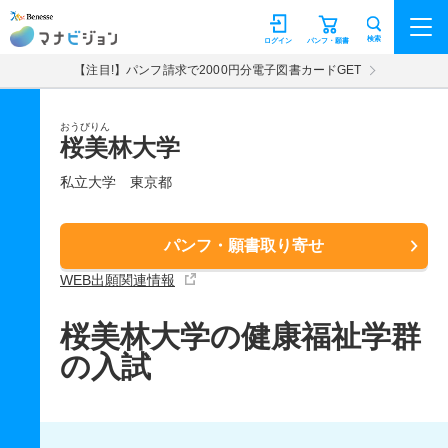
マナビジョン
検索
ログイン
パンフ・願書
【注目!】パンフ請求で2000円分電子図書カードGET
おうびりん
桜美林大学
私立大学
東京都
パンフ・願書取り寄せ
WEB出願関連情報
桜美林大学の健康福祉学群
の入試