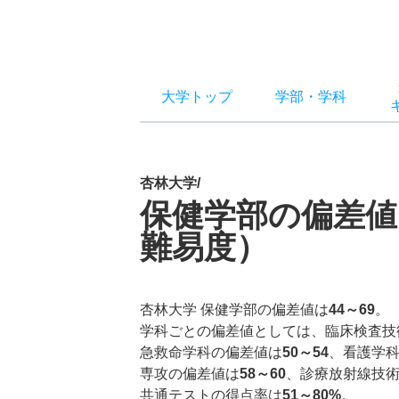
大学トップ
学部
・
学科
杏林大学/
保健学部の偏差値
難易度）
杏林大学 保健学部の偏差値は
44～69
。
学科ごとの偏差値としては、臨床検査技
急救命学科の偏差値は
50～54
、看護学
専攻の偏差値は
58～60
、診療放射線技
共通テストの得点率は
51～80%
。