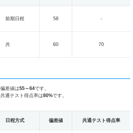
前期日程
58
-
共
60
70
の偏差値は
55～64
です。
の共通テスト得点率は
80%
です。
日程方式
偏差値
共通テスト得点率