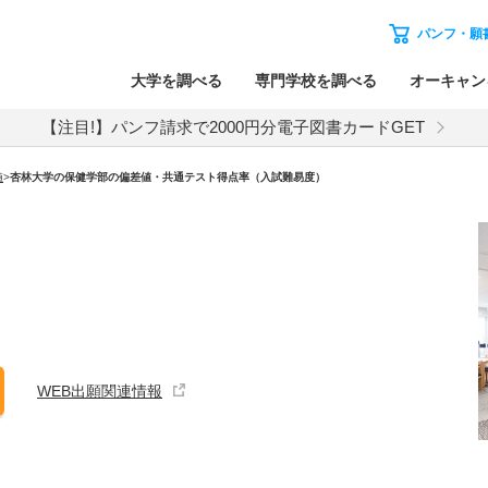
パンフ・願
大学を調べる
専門学校を調べる
オーキャン
【注目!】パンフ請求で2000円分電子図書カードGET
値
>
杏林大学の保健学部の偏差値・共通テスト得点率（入試難易度）
WEB出願関連情報