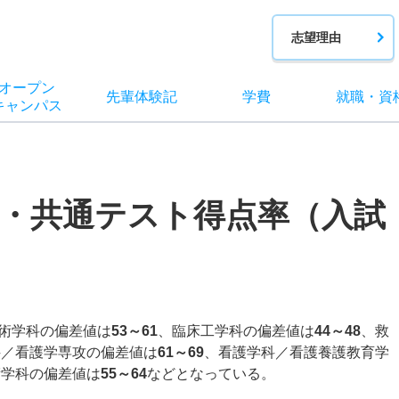
志望理由
オー
プン
先輩
体験記
学費
就職
・
資
キャン
パス
・共通テスト得点率（入試
術学科の偏差値は
53～61
、臨床工学科の偏差値は
44～48
、救
科／看護学専攻の偏差値は
61～69
、看護学科／看護養護教育学
術学科の偏差値は
55～64
などとなっている。