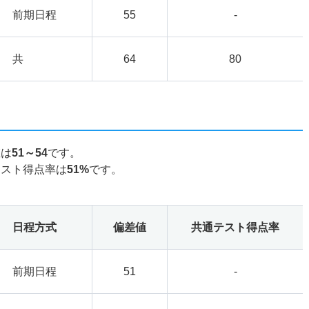
前期日程
55
-
共
64
80
値は
51～54
です。
テスト得点率は
51%
です。
日程方式
偏差値
共通テスト得点率
前期日程
51
-