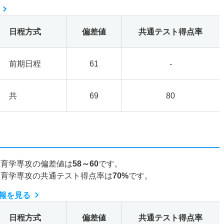
日程方式
偏差値
共通テスト得点率
前期日程
61
-
共
69
80
教育学専攻の偏差値は
58～60
です。
教育学専攻の共通テスト得点率は
70%
です。
報を見る
日程方式
偏差値
共通テスト得点率