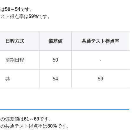
値は
50～54
です。
テスト得点率は
59%
です。
日程方式
偏差値
共通テスト得点率
前期日程
50
-
共
54
59
攻の偏差値は
61～69
です。
攻の共通テスト得点率は
80%
です。