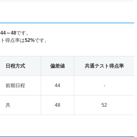
は
44～48
です。
スト得点率は
52%
です。
日程方式
偏差値
共通テスト得点率
前期日程
44
-
共
48
52