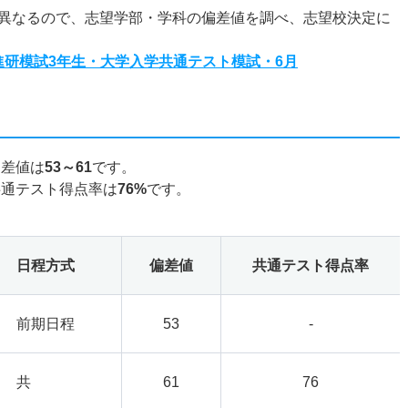
異なるので、志望学部・学科の偏差値を調べ、志望校決定に
度進研模試3年生・大学入学共通テスト模試・6月
偏差値は
53～61
です。
共通テスト得点率は
76%
です。
日程方式
偏差値
共通テスト得点率
前期日程
53
-
共
61
76