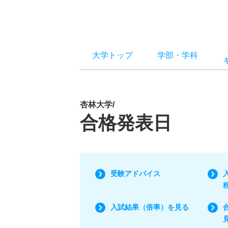
大学トップ
学部
・
学科
杏林大学/
合格発表日
受験アドバイス
入試結果（倍率）を見る