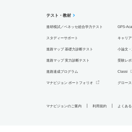
テスト・教材
進研模試／ベネッセ総合学力テスト
GPS-Ac
スタディーサポート
キャリア
進路マップ 基礎力診断テスト
小論文・
進路マップ 実力診断テスト
受験レポ
進路達成プログラム
Classi
マナビジョン ポートフォリオ
グロース
マナビジョンのご案内
利用規約
よくある