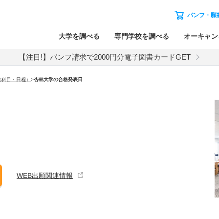
パンフ・願
大学を調べる
専門学校を調べる
オーキャン
【注目!】パンフ請求で2000円分電子図書カードGET
（科目・日程）
>
杏林大学
の合格発表日
WEB出願関連情報