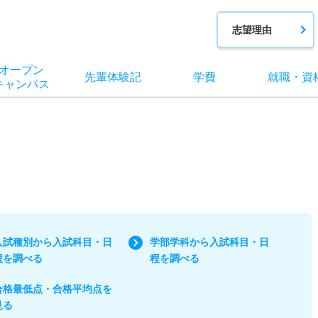
志望理由
オー
プン
先輩
体験記
学費
就職
・
資
キャン
パス
入試種別から入試科目・日
学部学科から入試科目・日
程を調べる
程を調べる
合格最低点・合格平均点を
見る