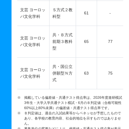
文芸 ヨーロッ
Ｓ方式２教
61
-
パ文化学科
科型
共・Ｂ方式
文芸 ヨーロッ
前期３教科
65
77
パ文化学科
型
共・国公立
文芸 ヨーロッ
併願型Ｎ方
63
75
パ文化学科
式
※ 掲載している偏差値・共通テスト得点率は、2026年度進研模試
3年生・大学入学共通テスト模試・6月のＢ判定値（合格可能性
60%以上80%未満）の偏差値・共通テスト得点率です。
※ Ｂ判定値は、過去の入試結果等からベネッセが予想したもので
あり、各学校の教育内容、社会的地位を示すものではありませ
ん。
※ 募集単位の変更などにより、偏差値・共通テスト得点率が表示