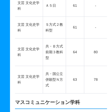
文芸 文化史学
Ａ５日
61
-
科
文芸 文化史学
Ｓ方式２教
61
-
科
科型
共・Ｂ方式
文芸 文化史学
前期３教科
64
80
科
型
共・国公立
文芸 文化史学
併願型Ｎ方
63
78
科
式
マスコミュニケーション学科