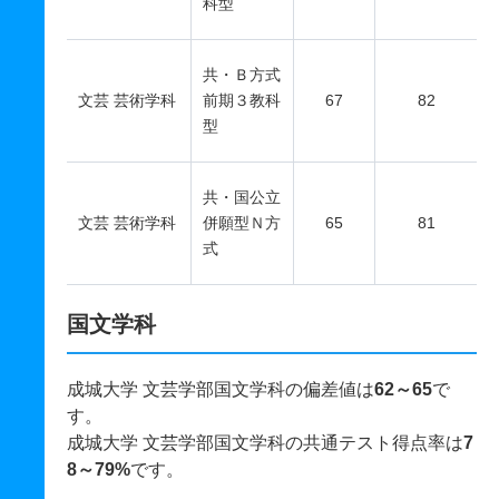
科型
共・Ｂ方式
文芸 芸術学科
前期３教科
67
82
型
共・国公立
文芸 芸術学科
併願型Ｎ方
65
81
式
国文学科
成城大学 文芸学部国文学科の偏差値は
62～65
で
す。
成城大学 文芸学部国文学科の共通テスト得点率は
7
8～79%
です。