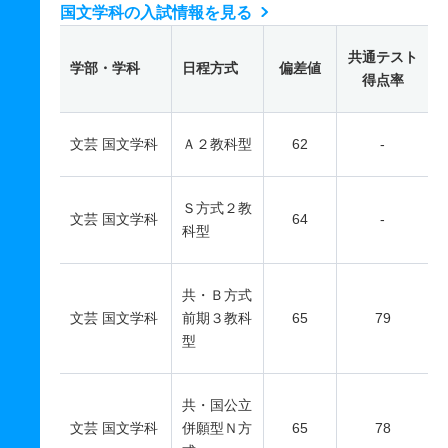
国文学科の入試情報を見る
共通テスト
学部・学科
日程方式
偏差値
得点率
文芸 国文学科
Ａ２教科型
62
-
Ｓ方式２教
文芸 国文学科
64
-
科型
共・Ｂ方式
文芸 国文学科
前期３教科
65
79
型
共・国公立
文芸 国文学科
併願型Ｎ方
65
78