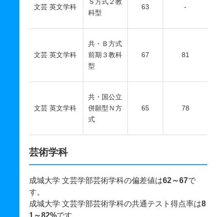
Ｓ方式２教
文芸 英文学科
63
-
科型
共・Ｂ方式
文芸 英文学科
前期３教科
67
81
型
共・国公立
文芸 英文学科
併願型Ｎ方
65
78
式
芸術学科
成城大学 文芸学部芸術学科の偏差値は
62～67
で
す。
成城大学 文芸学部芸術学科の共通テスト得点率は
8
1～82%
です。