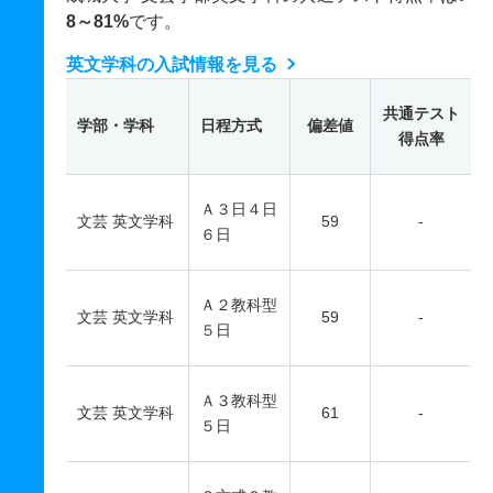
8～81%
です。
英文学科の入試情報を見る
共通テスト
学部・学科
日程方式
偏差値
得点率
Ａ３日４日
文芸 英文学科
59
-
６日
Ａ２教科型
文芸 英文学科
59
-
５日
Ａ３教科型
文芸 英文学科
61
-
５日