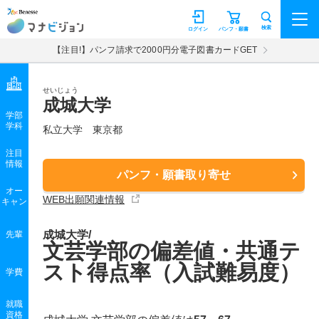
マナビジョン
検索
ログイン
パンフ・願書
【注目!】パンフ請求で2000円分電子図書カードGET
せいじょう
成城大学
学部
学科
私立大学
東京都
注目
情報
パンフ・願書取り寄せ
オー
WEB出願関連情報
キャン
成城大学/
先輩
文芸学部の偏差値・共通テ
スト得点率（入試難易度）
学費
就職
資格