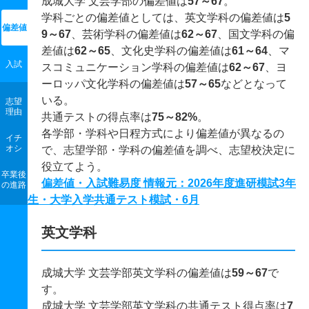
成城大学 文芸学部の偏差値は
57～67
。
学科ごとの偏差値としては、英文学科の偏差値は
5
偏差値
9～67
、芸術学科の偏差値は
62～67
、国文学科の偏
差値は
62～65
、文化史学科の偏差値は
61～64
、マ
入試
スコミュニケーション学科の偏差値は
62～67
、ヨ
ーロッパ文化学科の偏差値は
57～65
などとなって
いる。
志望
理由
共通テストの得点率は
75～82%
。
各学部・学科や日程方式により偏差値が異なるの
イチ
オシ
で、志望学部・学科の偏差値を調べ、志望校決定に
役立てよう。
卒業後
偏差値・入試難易度 情報元：2026年度進研模試3年
の進路
生・大学入学共通テスト模試・6月
英文学科
成城大学 文芸学部英文学科の偏差値は
59～67
で
す。
成城大学 文芸学部英文学科の共通テスト得点率は
7