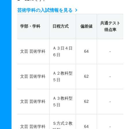
芸術学科の入試情報を見る
共通テスト
学部・学科
日程方式
偏差値
得点率
Ａ３日４日
文芸 芸術学科
64
-
６日
Ａ２教科型
文芸 芸術学科
62
-
５日
Ａ３教科型
文芸 芸術学科
62
-
５日
Ｓ方式２教
文芸 芸術学科
64
-