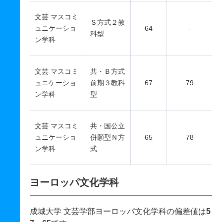
文芸 マスコミ
Ｓ方式２教
ュニケーショ
64
-
科型
ン学科
文芸 マスコミ
共・Ｂ方式
ュニケーショ
前期３教科
67
79
ン学科
型
文芸 マスコミ
共・国公立
ュニケーショ
併願型Ｎ方
65
78
ン学科
式
ヨーロッパ文化学科
成城大学 文芸学部ヨーロッパ文化学科の偏差値は
5