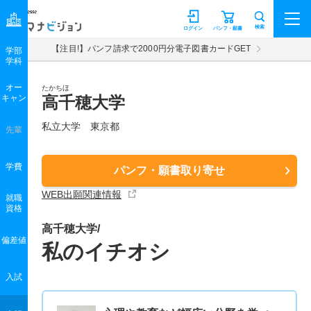
マナビジョン
検索
ログイン
パンフ・願書
【注目!】パンフ請求で2000円分電子図書カードGET
学部
学科
オー
たかちほ
キャン
高千穂大学
私立大学 東京都
先輩
学費
パンフ・願書取り寄せ
WEB出願関連情報
就職
資格
高千穂大学/
偏差値
私のイチオシ
入試