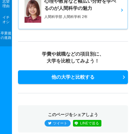
心理や教育など幅広い分野を学べ
志望
理由
るのが人間科学の魅力
人間科学部 人間科学科 2年
イチ
オシ
卒業後
の進路
学費や就職などの項目別に、
大学を比較してみよう！
他の大学と比較する
このページをシェアしよう
ツイート
LINEで送る