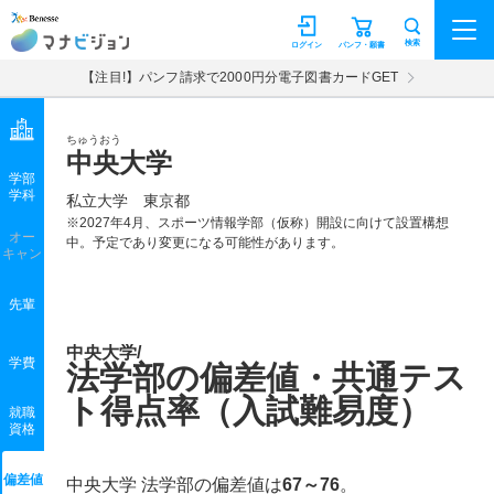
マナビジョン
検索
ログイン
パンフ・願書
【注目!】パンフ請求で2000円分電子図書カードGET
ちゅうおう
中央大学
学部
学科
私立大学
東京都
※2027年4月、スポーツ情報学部（仮称）開設に向けて設置構想
オー
中。予定であり変更になる可能性があります。
キャン
先輩
中央大学/
学費
法学部の偏差値・共通テス
ト得点率（入試難易度）
就職
資格
偏差値
中央大学 法学部の偏差値は
67～76
。