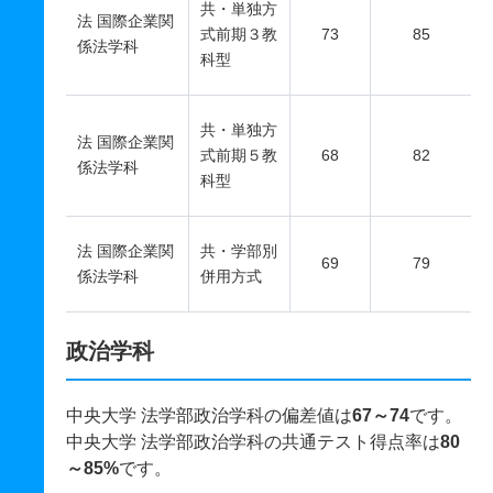
共・単独方
法 国際企業関
式前期３教
73
85
係法学科
科型
共・単独方
法 国際企業関
式前期５教
68
82
係法学科
科型
法 国際企業関
共・学部別
69
79
係法学科
併用方式
政治学科
中央大学 法学部政治学科の偏差値は
67～74
です。
中央大学 法学部政治学科の共通テスト得点率は
80
～85%
です。