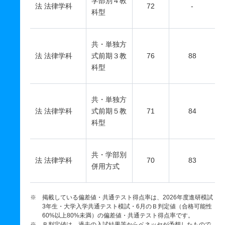
学部別４教
法 法律学科
72
-
科型
共・単独方
法 法律学科
式前期３教
76
88
科型
共・単独方
法 法律学科
式前期５教
71
84
科型
共・学部別
法 法律学科
70
83
併用方式
※ 掲載している偏差値・共通テスト得点率は、2026年度進研模試
3年生・大学入学共通テスト模試・6月のＢ判定値（合格可能性
60%以上80%未満）の偏差値・共通テスト得点率です。
※ Ｂ判定値は、過去の入試結果等からベネッセが予想したもので