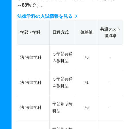
～88%
です。
法律学科の入試情報を見る
共通テスト
学部・学科
日程方式
偏差値
得点率
５学部共通
法 法律学科
76
-
３教科型
５学部共通
法 法律学科
71
-
４教科型
学部別３教
法 法律学科
76
-
科型