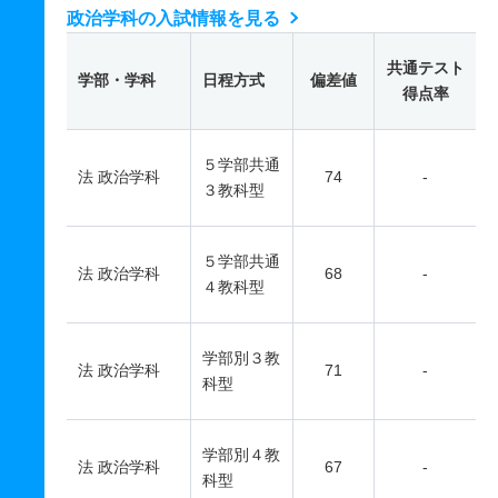
政治学科の入試情報を見る
共通テスト
学部・学科
日程方式
偏差値
得点率
５学部共通
法 政治学科
74
-
３教科型
５学部共通
法 政治学科
68
-
４教科型
学部別３教
法 政治学科
71
-
科型
学部別４教
法 政治学科
67
-
科型