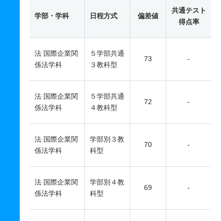
共通テスト
学部・学科
日程方式
偏差値
得点率
法 国際企業関
５学部共通
73
-
係法学科
３教科型
法 国際企業関
５学部共通
72
-
係法学科
４教科型
法 国際企業関
学部別３教
70
-
係法学科
科型
法 国際企業関
学部別４教
69
-
係法学科
科型