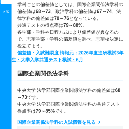
学科ごとの偏差値としては、国際企業関係法学科の
偏差値は
68～73
、政治学科の偏差値は
67～74
、法
入試
律学科の偏差値は
70～76
となっている。
共通テストの得点率は
79～88%
。
各学部・学科や日程方式により偏差値が異なるの
で、志望学部・学科の偏差値を調べ、志望校決定に
役立てよう。
偏差値・入試難易度 情報元：2026年度進研模試3年
生・大学入学共通テスト模試・6月
国際企業関係法学科
中央大学 法学部国際企業関係法学科の偏差値は
68
～73
です。
中央大学 法学部国際企業関係法学科の共通テスト
得点率は
79～85%
です。
国際企業関係法学科の入試情報を見る