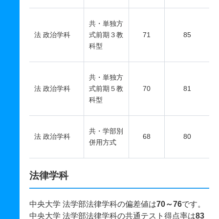
共・単独方
法 政治学科
式前期３教
71
85
科型
共・単独方
法 政治学科
式前期５教
70
81
科型
共・学部別
法 政治学科
68
80
併用方式
法律学科
中央大学 法学部法律学科の偏差値は
70～76
です。
中央大学 法学部法律学科の共通テスト得点率は
83