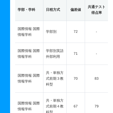
共通テスト
学部・学科
日程方式
偏差値
得点率
国際情報 国際
学部別
72
-
情報学科
国際情報 国際
学部別英語
71
-
情報学科
外部利用
共・単独方
国際情報 国際
式前期３教
70
83
情報学科
科型
共・単独方
国際情報 国際
式前期４教
67
79
情報学科
科型