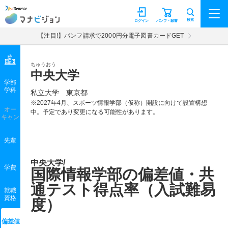
マナビジョン
検索
ログイン
パンフ・願書
【注目!】パンフ請求で2000円分電子図書カードGET
ちゅうおう
中央大学
学部
学科
私立大学
東京都
※2027年4月、スポーツ情報学部（仮称）開設に向けて設置構想
オー
中。予定であり変更になる可能性があります。
キャン
先輩
中央大学/
学費
国際情報学部の偏差値・共
通テスト得点率（入試難易
就職
資格
度）
偏差値