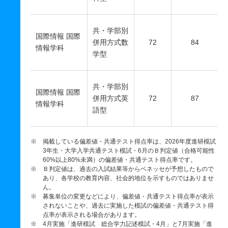
共・学部別
国際情報 国際
併用方式数
72
84
情報学科
学型
共・学部別
国際情報 国際
併用方式英
72
87
情報学科
語型
※ 掲載している偏差値・共通テスト得点率は、2026年度進研模試
3年生・大学入学共通テスト模試・6月のＢ判定値（合格可能性
60%以上80%未満）の偏差値・共通テスト得点率です。
※ Ｂ判定値は、過去の入試結果等からベネッセが予想したもので
あり、各学校の教育内容、社会的地位を示すものではありませ
ん。
※ 募集単位の変更などにより、偏差値・共通テスト得点率が表示
されないことや、過去に実施した模試の偏差値・共通テスト得
点率が表示される場合があります。
※ 4月実施「進研模試 総合学力記述模試・4月」と7月実施「進