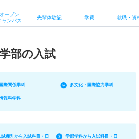
オー
プン
先輩
体験記
学費
就職
・
資
キャン
パス
学部の入試
国際関係学科
多文化・国際協力学科
情報科学科
入試種別から入試科目・日
学部学科から入試科目・日