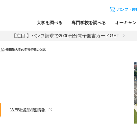
パンフ・願
大学を調べる
専門学校を調べる
オーキャン
【注目!】パンフ請求で2000円分電子図書カードGET
入試
>
津田塾大学
の
学芸学部の入試
WEB出願関連情報