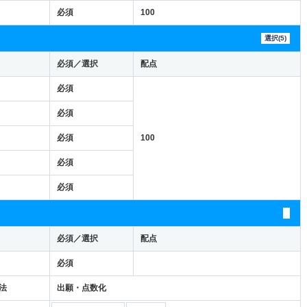
必須
100
選択(5)
必須／選択
配点
必須
必須
必須
100
必須
必須
必須／選択
配点
必須
法
出願・点数化