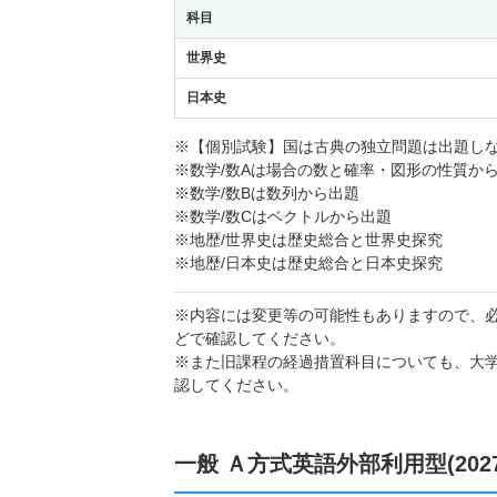
科目
世界史
日本史
※【個別試験】国は古典の独立問題は出題し
※数学/数Aは場合の数と確率・図形の性質か
※数学/数Bは数列から出題
※数学/数Cはベクトルから出題
※地歴/世界史は歴史総合と世界史探究
※地歴/日本史は歴史総合と日本史探究
※内容には変更等の可能性もありますので、
どで確認してください。
※また旧課程の経過措置科目についても、大
認してください。
一般 Ａ方式英語外部利用型(202