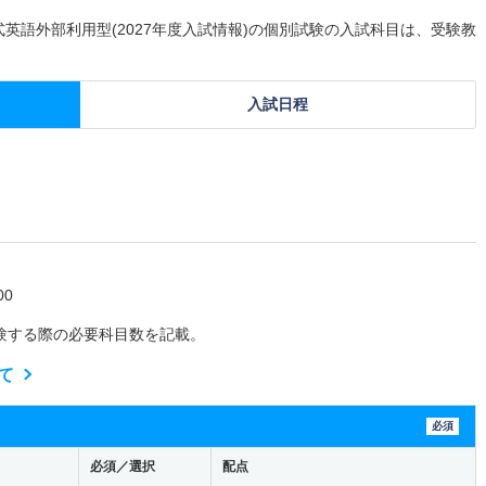
式英語外部利用型(2027年度入試情報)の個別試験の入試科目は、受験教
入試日程
0
験する際の必要科目数を記載。
て
必須
必須／選択
配点