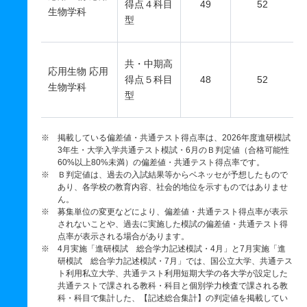
得点４科目
49
52
生物学科
型
共・中期高
応用生物 応用
得点５科目
48
52
生物学科
型
※ 掲載している偏差値・共通テスト得点率は、2026年度進研模試
3年生・大学入学共通テスト模試・6月のＢ判定値（合格可能性
60%以上80%未満）の偏差値・共通テスト得点率です。
※ Ｂ判定値は、過去の入試結果等からベネッセが予想したもので
あり、各学校の教育内容、社会的地位を示すものではありませ
ん。
※ 募集単位の変更などにより、偏差値・共通テスト得点率が表示
されないことや、過去に実施した模試の偏差値・共通テスト得
点率が表示される場合があります。
※ 4月実施「進研模試 総合学力記述模試・4月」と7月実施「進
研模試 総合学力記述模試・7月」では、国公立大学、共通テス
ト利用私立大学、共通テスト利用短期大学の各大学が設定した
共通テストで課される教科・科目と個別学力検査で課される教
科・科目で集計した、【記述総合集計】の判定値を掲載してい