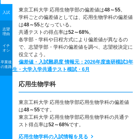
東京工科大学 応用生物学部の偏差値は
48～55
。
入試
学科ごとの偏差値としては、応用生物学科の偏差値
は
48～55
となっている。
志望
共通テストの得点率は
52～68%
。
理由
各学部・学科や日程方式により偏差値が異なるの
イチ
で、志望学部・学科の偏差値を調べ、志望校決定に
オシ
役立てよう。
偏差値・入試難易度 情報元：2026年度進研模試3年
卒業後
の進路
生・大学入学共通テスト模試・6月
応用生物学科
東京工科大学 応用生物学部応用生物学科の偏差値
は
48～55
です。
東京工科大学 応用生物学部応用生物学科の共通テ
スト得点率は
52～68%
です。
応用生物学科の入試情報を見る