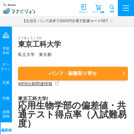
マナビジョン
検索
ログイン
パンフ・願書
【注目!】パンフ請求で2000円分電子図書カードGET
とうきょうこうか
東京工科大学
学部
学科
私立大学
東京都
オー
キャン
パンフ・願書取り寄せ
先輩
WEB出願関連情報
東京工科大学/
学費
応用生物学部の偏差値・共
通テスト得点率（入試難易
就職
資格
度）
偏差値