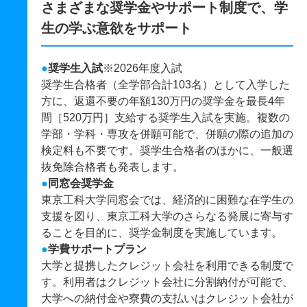
さまざまな奨学金やサポート制度で、学
生の学ぶ意欲をサポート
●
奨学生入試
※2026年度入試
奨学生合格者（全学部合計103名）として入学した
方に、返還不要の年額130万円の奨学金を最長4年
間［520万円］支給する奨学生入試を実施。複数の
学部・学科・専攻を併願可能で、併願の際の追加の
検定料も不要です。奨学生合格者のほかに、一般選
抜免除合格者も発表します。
●
同窓会奨学金
東京工科大学同窓会では、経済的に困難な在学生の
支援を図り、東京工科大学のさらなる発展に寄与す
ることを目的に、奨学金制度を実施しています。
●
学費サポートプラン
大学と提携したクレジット会社を利用できる制度で
す。利用者はクレジット会社に分割納付が可能で、
大学への納付金や寮費の支払いはクレジット会社が