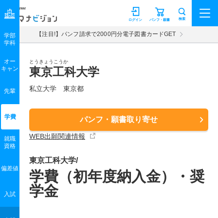
マナビジョン
検索
ログイン
パンフ・願書
【注目!】パンフ請求で2000円分電子図書カードGET
学部
学科
オー
とうきょうこうか
キャン
東京工科大学
私立大学 東京都
先輩
学費
パンフ・願書取り寄せ
WEB出願関連情報
就職
資格
東京工科大学/
偏差値
学費（初年度納入金）・奨
学金
入試