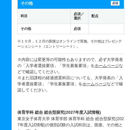
その他
必須
必須／
科目
配点
選択
その他
必須
※１０月，１２月の面接はオンラインで実施。その他はプレゼンテ
ーションシート（エントリーシート）。
※内容には変更等の可能性もありますので、必ず大学発表
の「入学者選抜要項」「学生募集要項」を
ホームページ
な
どで確認してください。
※また旧課程の経過措置科目についても、大学発表の「入
学者選抜要項」「学生募集要項」を
ホームページ
などで確
認してください。
体育学科 総合 総合型探究(2027年度入試情報)
東京女子体育大学 体育学部 体育学科 総合 総合型探究(202
7年度入試情報)の個別試験の入試科目は、面接、その他と