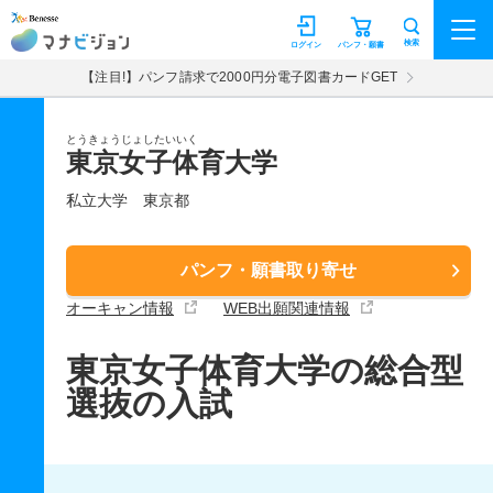
マナビジョン
検索
ログイン
パンフ・願書
【注目!】パンフ請求で2000円分電子図書カードGET
とうきょうじょしたいいく
東京女子体育大学
私立大学
東京都
パンフ・願書取り寄せ
オーキャン情報
WEB出願関連情報
東京女子体育大学の総合型
選抜の入試