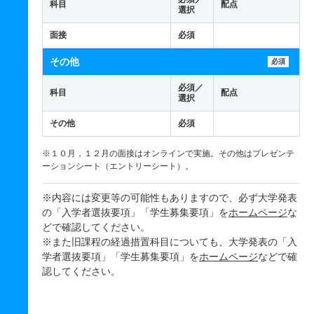
科目
配点
選択
面接
必須
その他
必須
必須／
科目
配点
選択
その他
必須
※１０月，１２月の面接はオンラインで実施。その他はプレゼンテ
ーションシート（エントリーシート）。
※内容には変更等の可能性もありますので、必ず大学発表
の「入学者選抜要項」「学生募集要項」を
ホームページ
な
どで確認してください。
※また旧課程の経過措置科目についても、大学発表の「入
学者選抜要項」「学生募集要項」を
ホームページ
などで確
認してください。