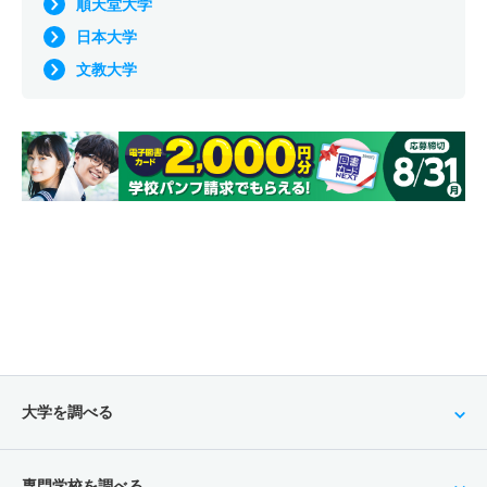
順天堂大学
日本大学
文教大学
大学を調べる
専門学校を調べる