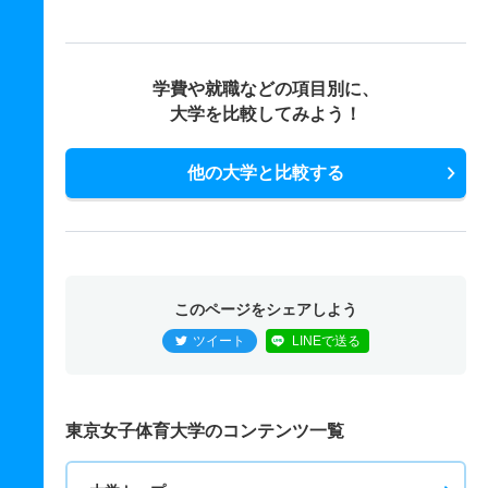
学費や就職などの項目別に、
大学を比較してみよう！
他の大学と比較する
このページをシェアしよう
ツイート
LINEで送る
東京女子体育大学のコンテンツ一覧