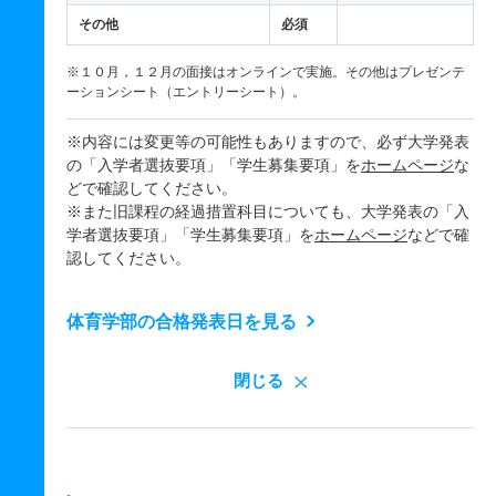
その他
必須
※１０月，１２月の面接はオンラインで実施。その他はプレゼンテ
ーションシート（エントリーシート）。
※内容には変更等の可能性もありますので、必ず大学発表
の「入学者選抜要項」「学生募集要項」を
ホームページ
な
どで確認してください。
※また旧課程の経過措置科目についても、大学発表の「入
学者選抜要項」「学生募集要項」を
ホームページ
などで確
認してください。
体育学部の合格発表日を見る
閉じる