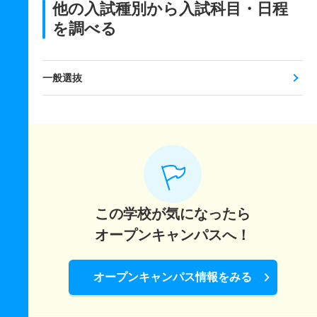
他の入試種別から入試科目・日程
を調べる
一般選抜
この学校が気になったら
オープンキャンパスへ！
オープンキャンパス情報をみる