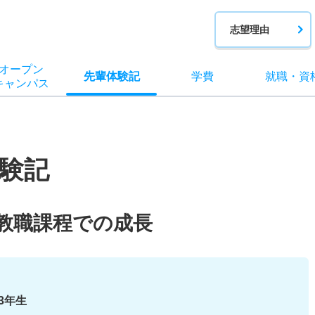
志望理由
オー
プン
先輩
体験記
学費
就職
・
資
キャン
パス
験記
教職課程での成長
3年生