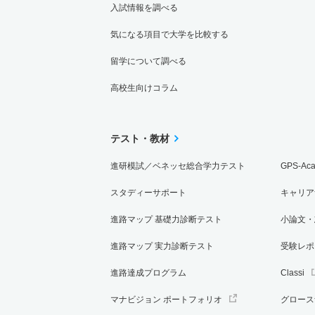
入試情報を調べる
気になる項目で大学を比較する
留学について調べる
高校生向けコラム
テスト・教材
進研模試／ベネッセ総合学力テスト
GPS-Ac
スタディーサポート
キャリア
進路マップ 基礎力診断テスト
小論文・
進路マップ 実力診断テスト
受験レポ
進路達成プログラム
Classi
マナビジョン ポートフォリオ
グロース