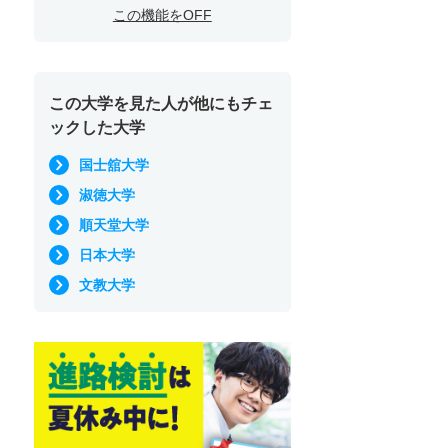
この機能をOFF
この大学を見た人が他にもチェ
ックした大学
国士舘大学
淑徳大学
順天堂大学
日本大学
文教大学