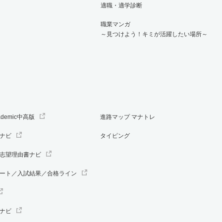
適職・適学診断
職業マンガ
～見つけよう！キミが活躍したい場所～
ademic中高版
進路マップ マナトレ
ナビ
タイピング
志望理由書ナビ
ート／入試結果／合格ライン
ナビ