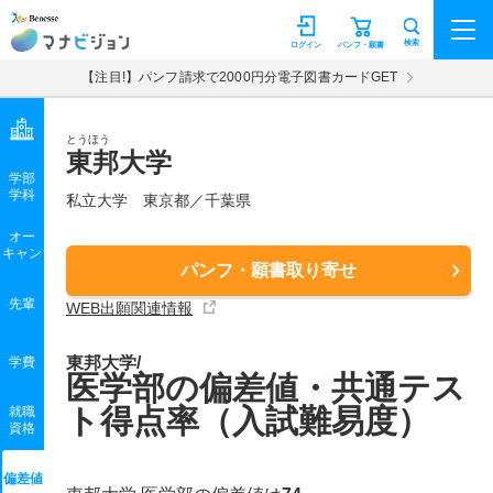
マナビジョン
検索
ログイン
パンフ・願書
【注目!】パンフ請求で2000円分電子図書カードGET
とうほう
東邦大学
学部
学科
私立大学
東京都／千葉県
オー
キャン
パンフ・願書取り寄せ
先輩
WEB出願関連情報
東邦大学/
学費
医学部の偏差値・共通テス
ト得点率（入試難易度）
就職
資格
偏差値