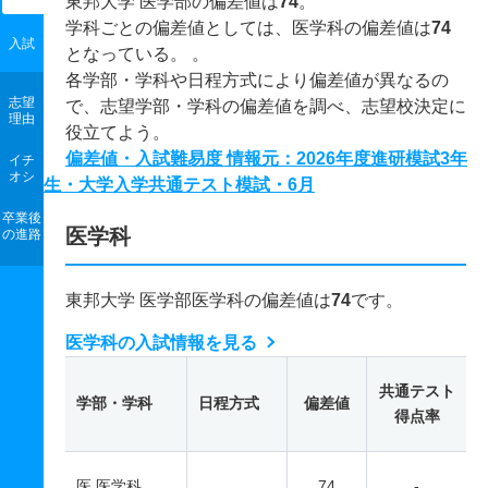
東邦大学 医学部の偏差値は
74
。
学科ごとの偏差値としては、医学科の偏差値は
74
入試
となっている。 。
各学部・学科や日程方式により偏差値が異なるの
志望
で、志望学部・学科の偏差値を調べ、志望校決定に
理由
役立てよう。
偏差値・入試難易度 情報元：2026年度進研模試3年
イチ
オシ
生・大学入学共通テスト模試・6月
卒業後
医学科
の進路
東邦大学 医学部医学科の偏差値は
74
です。
医学科の入試情報を見る
共通テスト
学部・学科
日程方式
偏差値
得点率
医 医学科
74
-