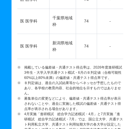
千葉県地域
医 医学科
74
-
枠
新潟県地域
医 医学科
74
-
枠
※ 掲載している偏差値・共通テスト得点率は、2026年度進研模試
3年生・大学入学共通テスト模試・6月のＢ判定値（合格可能性
60%以上80%未満）の偏差値・共通テスト得点率です。
※ Ｂ判定値は、過去の入試結果等からベネッセが予想したもので
あり、各学校の教育内容、社会的地位を示すものではありませ
ん。
※ 募集単位の変更などにより、偏差値・共通テスト得点率が表示
されないことや、過去に実施した模試の偏差値・共通テスト得
点率が表示される場合があります。
※ 4月実施「進研模試 総合学力記述模試・4月」と7月実施「進
研模試 総合学力記述模試・7月」では、国公立大学、共通テス
ト利用私立大学、共通テスト利用短期大学の各大学が設定した