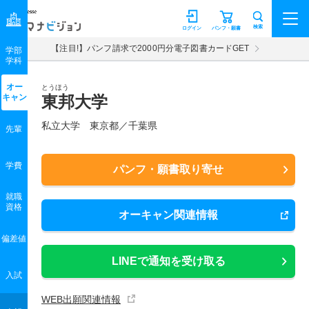
マナビジョン
検索
ログイン
パンフ・願書
【注目!】パンフ請求で2000円分電子図書カードGET
学部
学科
オー
とうほう
キャン
東邦大学
私立大学 東京都／千葉県
先輩
学費
パンフ・願書取り寄せ
就職
資格
オーキャン関連情報
偏差値
LINEで通知を受け取る
入試
WEB出願関連情報