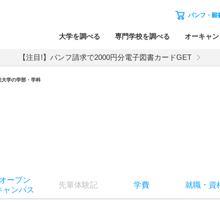
パンフ・願
大学を調べる
専門学校を調べる
オーキャン
【注目!】パンフ請求で2000円分電子図書カードGET
楽大学の学部・学科
オー
プン
先輩
体験記
学費
就職
・
資
キャン
パス