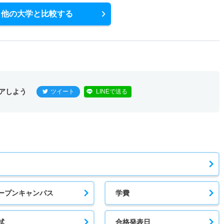
他の大学と比較する
アしよう
ツイート
LINEで送る
ープンキャンパス
学費
試
合格発表日