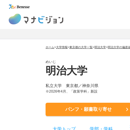
マナビジョン
ホーム
>
大学情報
>
東京都の大学一覧
>
明治大学
>
明治大学の偏差
めいじ
明治大学
私立大学
東京都／神奈川県
※2026年4月、「政策学科」新設
パンフ・願書取り寄せ
大学トップ
学部
・
学科