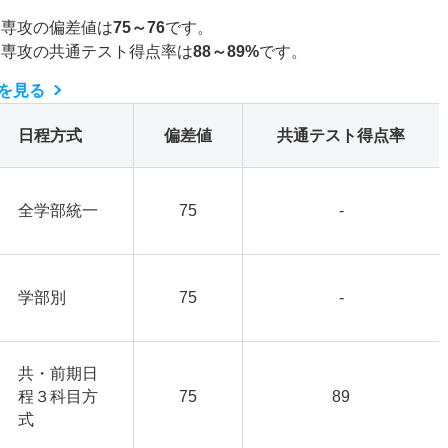
学専攻の偏差値は
75～76
です。
学専攻の共通テスト得点率は
88～89%
です。
を見る
日程方式
偏差値
共通テスト得点率
全学部統一
75
-
学部別
75
-
共・前期日
程３科目方
75
89
式