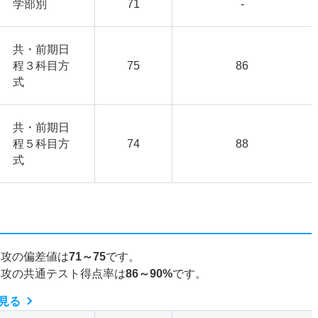
学部別
71
-
共・前期日
程３科目方
75
86
式
共・前期日
程５科目方
74
88
式
専攻の偏差値は
71～75
です。
専攻の共通テスト得点率は
86～90%
です。
見る