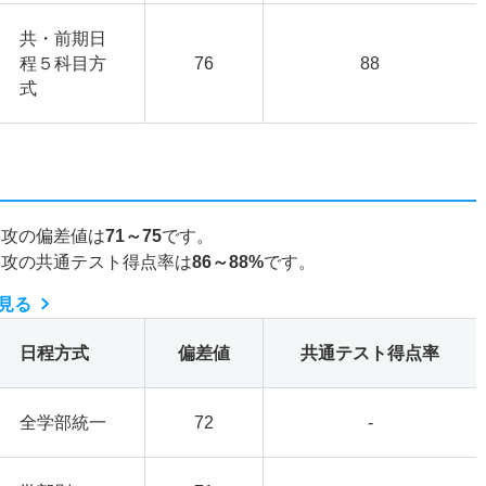
共・前期日
程５科目方
76
88
式
専攻の偏差値は
71～75
です。
専攻の共通テスト得点率は
86～88%
です。
見る
日程方式
偏差値
共通テスト得点率
全学部統一
72
-