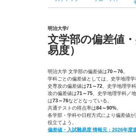
明治大学/
文学部の偏差値・
易度）
明治大学 文学部の偏差値は
70～76
。
学科ごとの偏差値としては、史学地理学
史専攻の偏差値は
71～72
、史学地理学
攻の偏差値は
71～75
、史学地理学科／
は
73～76
などとなっている。
共通テストの得点率は
84～90%
。
各学部・学科や日程方式により偏差値が
役立てよう。
偏差値・入試難易度 情報元：2026年