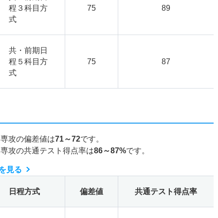
程３科目方
75
89
式
共・前期日
程５科目方
75
87
式
史専攻の偏差値は
71～72
です。
史専攻の共通テスト得点率は
86～87%
です。
を見る
日程方式
偏差値
共通テスト得点率