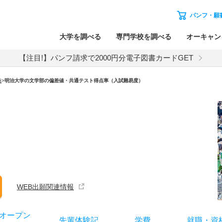
パンフ・願
大学を調べる
専門学校を調べる
オーキャン
【注目!】パンフ請求で2000円分電子図書カードGET
値
>
明治大学の文学部の偏差値・共通テスト得点率（入試難易度）
WEB出願関連情報
オー
プン
先輩
体験記
学費
就職
・
資