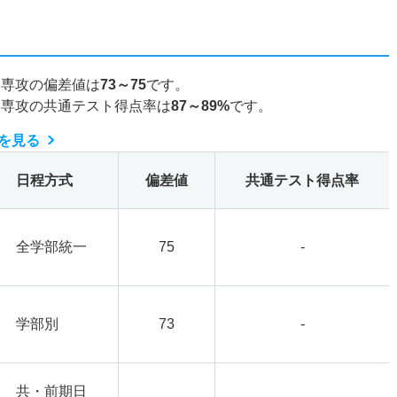
学専攻の偏差値は
73～75
です。
学専攻の共通テスト得点率は
87～89%
です。
を見る
日程方式
偏差値
共通テスト得点率
全学部統一
75
-
学部別
73
-
共・前期日