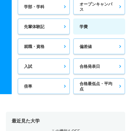
オープンキャンパ
学部・学科
ス
先輩体験記
学費
就職・資格
偏差値
入試
合格発表日
合格最低点・平均
倍率
点
最近見た大学