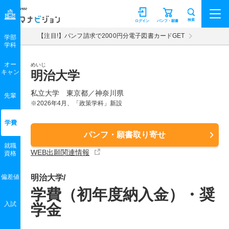
マナビジョン
検索
ログイン
パンフ・願書
【注目!】パンフ請求で2000円分電子図書カードGET
学部
学科
オー
めいじ
キャン
明治大学
私立大学 東京都／神奈川県
先輩
※2026年4月、「政策学科」新設
学費
パンフ・願書取り寄せ
就職
WEB出願関連情報
資格
偏差値
明治大学/
学費（初年度納入金）・奨
入試
学金