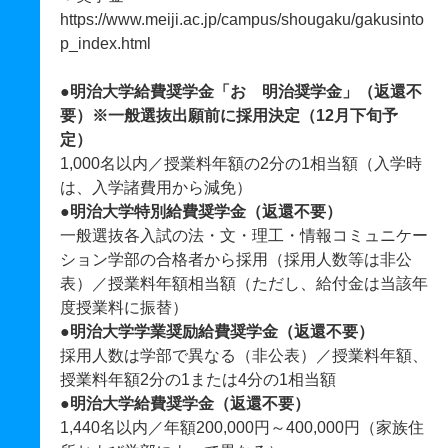
https://www.meiji.ac.jp/campus/shougaku/gakusinto
p_index.html
●明治大学給費奨学金「おゝ明治奨学金」（返還不
要）※一般選抜出願前に採用決定（12月下旬予
定）
1,000名以内／授業料年額の2分の1相当額（入学時
は、入学諸費用から減免）
●明治大学特別給費奨学金（返還不要）
一般選抜各入試の法・文・理工・情報コミュニケー
ション学部の合格者から採用（採用人数等は非公
表）／授業料年額相当額（ただし、給付金は当該年
度授業料に振替）
●明治大学学業奨励給費奨学金（返還不要）
採用人数は学部で異なる（非公表）／授業料年額、
授業料年額2分の1または4分の1相当額
●明治大学給費奨学金（返還不要）
1,440名以内／年額200,000円～400,000円（家族住