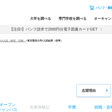
パンフ・願
大学を調べる
専門学校を調べる
オーキャン
【注目!】パンフ請求で2000円分電子図書カードGET
学の入試（科目・日程）
>
東京聖栄大学
/入試結果（倍率）
志望理由
オー
プン
先輩
体験記
学費
就職
・
資
キャン
パス