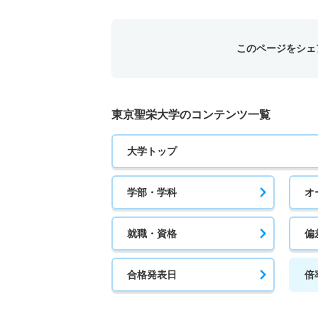
食品学科 一般 ３期
3人
このページをシェ
食品学科 一般 ４期
若干名
東京聖栄大学のコンテンツ一覧
食品学科 一般 共テ １期
大学トップ
2人
学部・学科
オ
食品学科 一般 ニ ２期
2人
就職・資格
偏
食品学科 一般 ニ ３期
合格発表日
倍
若干名