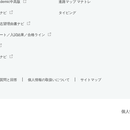
ademic中高版
進路マップ マナトレ
ナビ
タイピング
志望理由書ナビ
ート／入試結果／合格ライン
ナビ
質問と回答
個人情報の取扱いについて
サイトマップ
個人
.