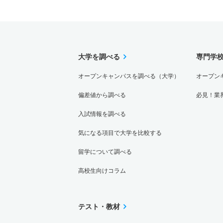
食品学科 一般 ニ ４期
若干名
食品学科 推薦 学校推薦型公募制
大学を調べる
専門学
5人
オープンキャンパスを調べる（大学）
オープン
偏差値から調べる
必見！業
入試情報を調べる
気になる項目で大学を比較する
留学について調べる
高校生向けコラム
テスト・教材