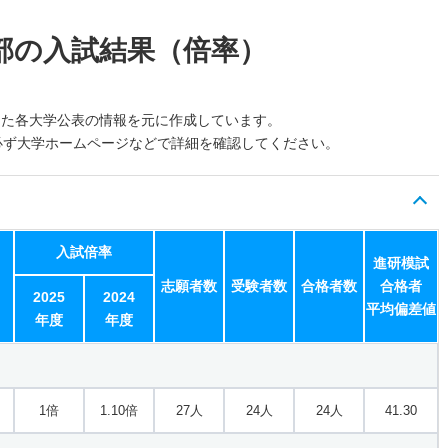
部の入試結果（倍率）
した各大学公表の情報を元に作成しています。
必ず大学ホームページなどで詳細を確認してください。
入試倍率
進研模試
志願者数
受験者数
合格者数
合格者
2025
2024
平均偏差値
年度
年度
1倍
1.10倍
27人
24人
24人
41.30