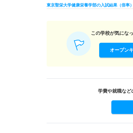
管理栄養学科 一般 ニ ３期
東京聖栄大学健康栄養学部の入試結果（倍率
若干名
管理栄養学科 一般 ニ ４期
この学校が気にな
若干名
オープン
管理栄養学科 推薦 学校推薦型公募制
10人
食品学科 一般 １期
学費や就職など
10人
食品学科 一般 ２期
5人