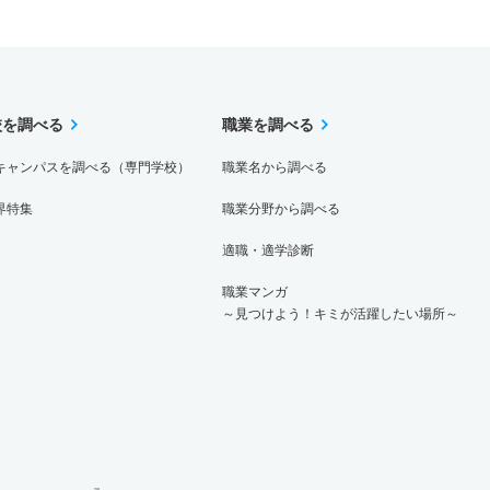
－
1倍
非公表
非公表
非公表
－
校を調べる
職業を調べる
－
0倍
非公表
非公表
非公表
－
キャンパスを調べる（専門学校）
職業名から調べる
界特集
職業分野から調べる
適職・適学診断
職業マンガ
～見つけよう！キミが活躍したい場所～