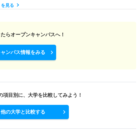
）を見る
1倍
1倍
1人
1人
1人
－
ったら
オープンキャンパスへ！
1.50倍
1倍
3人
3人
2人
－
キャンパス情報をみる
－
1.30倍
非公表
非公表
非公表
－
の項目別に、
大学を比較してみよう！
1倍
0.90倍
7人
6人
6人
40.70
他の大学と比較する
1倍
1倍
2人
2人
2人
－