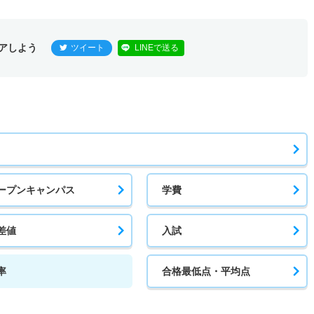
1倍
－
1人
1人
1人
－
アしよう
ツイート
LINEで送る
－
－
非公表
非公表
非公表
－
1倍
1倍
12人
12人
12人
51.80
ープンキャンパス
学費
1倍
1倍
2人
2人
2人
－
差値
入試
率
合格最低点・平均点
1倍
1倍
1人
1人
1人
－