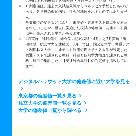
60%以上80%未満）の偏差値・共通テスト得点率です。
※ Ｂ判定値は、過去の入試結果等からベネッセが予想したもので
あり、各学校の教育内容、社会的地位を示すものではありませ
ん。
※ 募集単位の変更などにより、偏差値・共通テスト得点率が表示
されないことや、過去に実施した模試の偏差値・共通テスト得
点率が表示される場合があります。
※ 4月実施「進研模試 総合学力記述模試・4月」と7月実施「進
研模試 総合学力記述模試・7月」では、国公立大学、共通テス
ト利用私立大学、共通テスト利用短期大学の各大学が設定した
共通テストで課される教科・科目と個別学力検査で課される教
科・科目で集計した、【記述総合集計】の判定値を掲載してい
ます。
デジタルハリウッド大学の偏差値に近い大学を見る
東京都の偏差値一覧を見る
私立大学の偏差値一覧を見る
大学の偏差値一覧から調べる