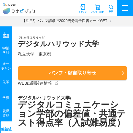
マナビジョン
検索
ログイン
パンフ・願書
【注目!】パンフ請求で2000円分電子図書カードGET
でじたるはりうっど
デジタルハリウッド大学
学部
学科
私立大学
東京都
オー
キャン
パンフ・願書取り寄せ
先輩
WEB出願関連情報
デジタルハリウッド大学/
学費
デジタルコミュニケーシ
ョン学部の偏差値・共通テ
就職
資格
スト得点率（入試難易度）
偏差値