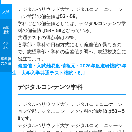
デジタルハリウッド大学 デジタルコミュニケーシ
入試
ョン学部の偏差値は
53～59
。
学科ごとの偏差値としては、デジタルコンテンツ学
志望
科の偏差値は
53～59
となっている。
理由
共通テストの得点率は
72%
。
イチ
各学部・学科や日程方式により偏差値が異なるの
オシ
で、志望学部・学科の偏差値を調べ、志望校決定に
役立てよう。
卒業後
の進路
偏差値・入試難易度 情報元：2026年度進研模試3年
生・大学入学共通テスト模試・6月
デジタルコンテンツ学科
デジタルハリウッド大学 デジタルコミュニケーシ
ョン学部デジタルコンテンツ学科の偏差値は
53～5
9
です。
デジタルハリウッド大学 デジタルコミュニケーシ