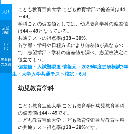
こども教育宝仙大学 こども教育学部の偏差値は
44
入試
～49
。
学科ごとの偏差値としては、幼児教育学科の偏差値
志望
は
44～49
となっている。
理由
共通テストの得点率は
38～39%
。
イチ
各学部・学科や日程方式により偏差値が異なるの
オシ
で、志望学部・学科の偏差値を調べ、志望校決定に
役立てよう。
卒業後
の進路
偏差値・入試難易度 情報元：2026年度進研模試3年
生・大学入学共通テスト模試・6月
幼児教育学科
こども教育宝仙大学 こども教育学部幼児教育学科
の偏差値は
44～49
です。
こども教育宝仙大学 こども教育学部幼児教育学科
の共通テスト得点率は
38～39%
です。