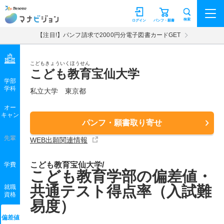
マナビジョン
検索
ログイン
パンフ・願書
【注目!】パンフ請求で2000円分電子図書カードGET
こどもきょういくほうせん
こども教育宝仙大学
学部
学科
私立大学
東京都
オー
キャン
パンフ・願書取り寄せ
先輩
WEB出願関連情報
こども教育宝仙大学/
学費
こども教育学部の偏差値・
共通テスト得点率（入試難
就職
資格
易度）
偏差値