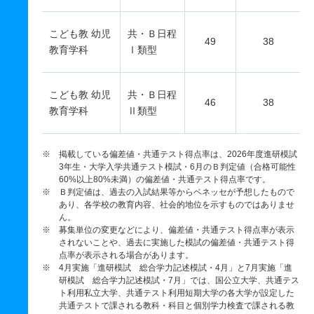
こども教 幼児
共・Ｂ日程
49
38
教育学科
Ⅰ類型
こども教 幼児
共・Ｂ日程
46
38
教育学科
Ⅱ類型
※ 掲載している偏差値・共通テスト得点率は、2026年度進研模試
3年生・大学入学共通テスト模試・6月のＢ判定値（合格可能性
60%以上80%未満）の偏差値・共通テスト得点率です。
※ Ｂ判定値は、過去の入試結果等からベネッセが予想したもので
あり、各学校の教育内容、社会的地位を示すものではありませ
ん。
※ 募集単位の変更などにより、偏差値・共通テスト得点率が表示
されないことや、過去に実施した模試の偏差値・共通テスト得
点率が表示される場合があります。
※ 4月実施「進研模試 総合学力記述模試・4月」と7月実施「進
研模試 総合学力記述模試・7月」では、国公立大学、共通テス
ト利用私立大学、共通テスト利用短期大学の各大学が設定した
共通テストで課される教科・科目と個別学力検査で課される教