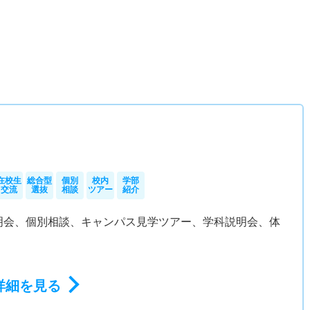
）
在校生
総合型
個別
校内
学部
交流
選抜
相談
ツアー
紹介
明会、個別相談、キャンパス見学ツアー、学科説明会、体
詳細を見る