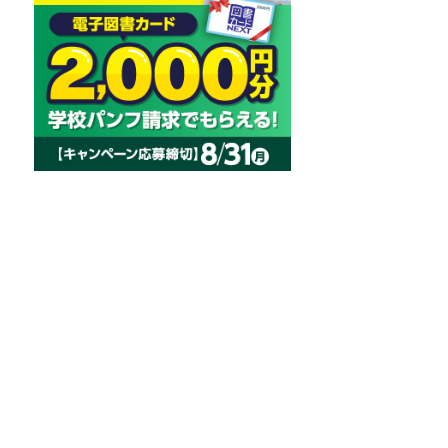
学部構成や
す。
会場