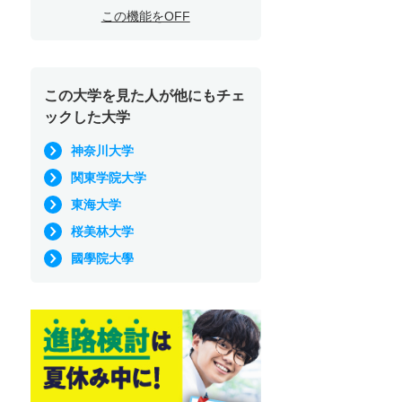
この機能をOFF
この大学を見た人が他にもチェ
ックした大学
神奈川大学
関東学院大学
東海大学
桜美林大学
國學院大學
学部学科紹介
学部・