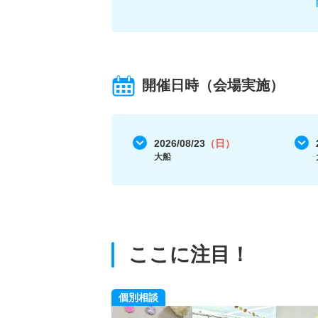
開催日時（会場実施）
2026/08/23
（日）
大船
ここに注目！
個別相談
ット！