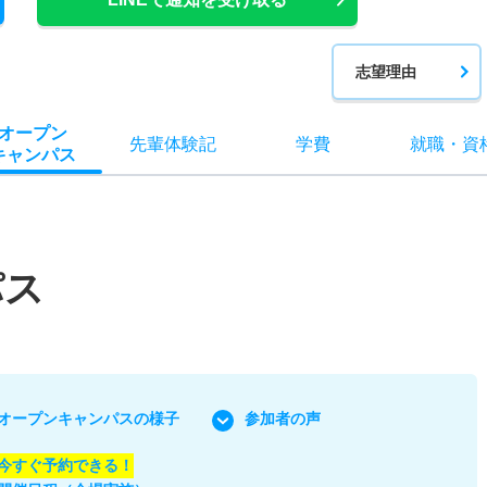
志望理由
オー
プン
先輩
体験記
学費
就職
・
資
キャン
パス
パス
オープンキャンパスの様子
参加者の声
今すぐ予約できる！