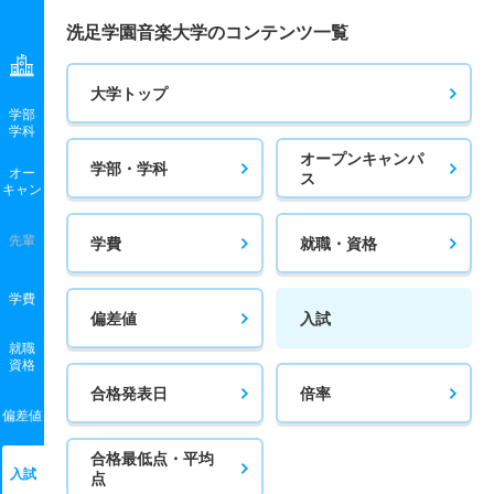
洗足学園音楽大学のコンテンツ一覧
大学トップ
学部
学科
オープンキャンパ
学部・学科
オー
ス
キャン
先輩
学費
就職・資格
学費
偏差値
入試
就職
資格
合格発表日
倍率
偏差値
合格最低点・平均
入試
点