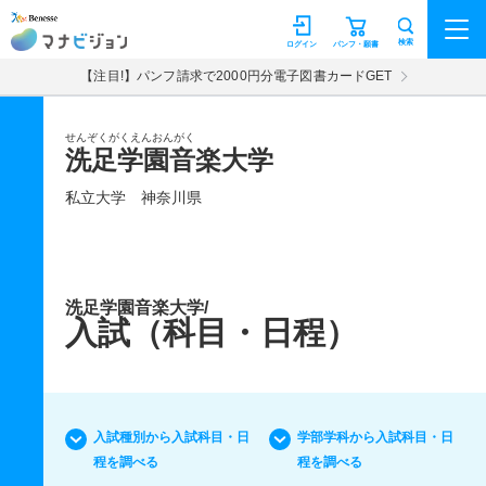
マナビジョン
検索
ログイン
パンフ・願書
【注目!】パンフ請求で2000円分電子図書カードGET
せんぞくがくえんおんがく
洗足学園音楽大学
私立大学
神奈川県
洗足学園音楽大学/
入試（科目・日程）
入試種別から入試科目・日
学部学科から入試科目・日
程を調べる
程を調べる