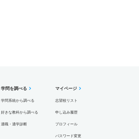
学問を調べる
マイページ
学問系統から調べる
志望校リスト
好きな教科から調べる
申し込み履歴
適職・適学診断
プロフィール
パスワード変更